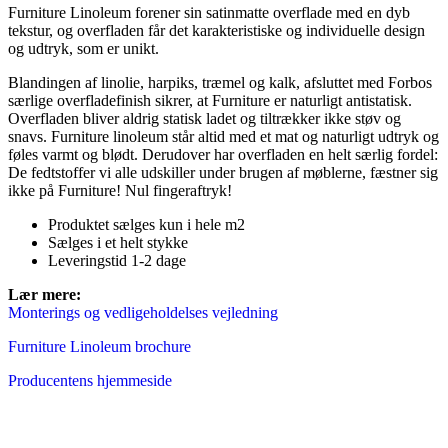
Furniture Linoleum forener sin satinmatte overflade med en dyb
tekstur, og overfladen får det karakteristiske og individuelle design
og udtryk, som er unikt.
Blandingen af linolie, harpiks, træmel og kalk, afsluttet med Forbos
særlige overfladefinish sikrer, at Furniture er naturligt antistatisk.
Overfladen bliver aldrig statisk ladet og tiltrækker ikke støv og
snavs. Furniture linoleum står altid med et mat og naturligt udtryk og
føles varmt og blødt. Derudover har overfladen en helt særlig fordel:
De fedtstoffer vi alle udskiller under brugen af møblerne, fæstner sig
ikke på Furniture! Nul fingeraftryk!
Produktet sælges kun i hele m2
Sælges i et helt stykke
Leveringstid 1-2 dage
Lær mer
e:
Monterings og vedligeholdelses vejledning
Furniture Linoleum brochure
Producentens hjemmeside