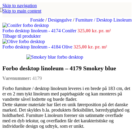
Skip to navigation
Skip to main content
Forside
/
Designgulve
/
Furniture / Desktop Linoleum
Forbo desktop linoleum - 4174 Conifer
325,00
kr.
pr. m²
Tilbage til produkter
Forbo desktop linoleum - 4184 Olive
325,00
kr.
pr. m²
Forbo desktop linoleum – 4179 Smokey blue
Varenummer:
4179
Forbo furniture / desktop linoleum leveres i en brede på 183 cm, det
er en 2 mm tykt linoleum med papirbagside og kan monteres på
vandrette såvel lodrette og buede flader.
Dette skønne materiale har fået en unik førerposition på det danske
marked. Det skyldes b.la. produktets fleksibilitet, bæredygtighed og
holdbarhed. Furniture Linoleum forener sin satinmatte overflade
med en dyb tekstur, og overfladen får det karakteristiske og
individuelle design og udtryk, som er unikt.