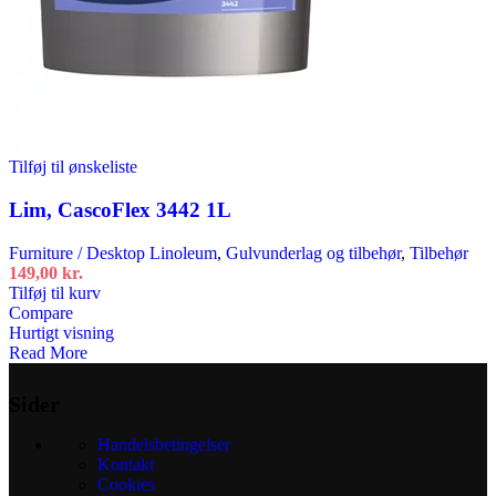
Tilføj til ønskeliste
Lim, CascoFlex 3442 1L
Furniture / Desktop Linoleum
,
Gulvunderlag og tilbehør
,
Tilbehør
149,00
kr.
Tilføj til kurv
Compare
Hurtigt visning
Read More
Sider
Handelsbetingelser
Kontakt
Cookies