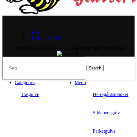
Om os
Hummels historie
© Hummels Gulvservice ApS. Alle rettigheder forbeholdes.
Search
Categories
Menu
Trægulve
Herregårdsplanker
Sildebensgulv
Parketgulve