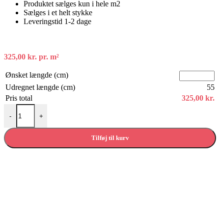
Produktet sælges kun i hele m2
Sælges i et helt stykke
Leveringstid 1-2 dage
325,00
kr.
pr. m²
Ønsket længde (cm)
Udregnet længde (cm)
55
Pris total
325,00
kr.
Forbo desktop linoleum - 4179 Smokey blue antal
-
+
Tilføj til kurv