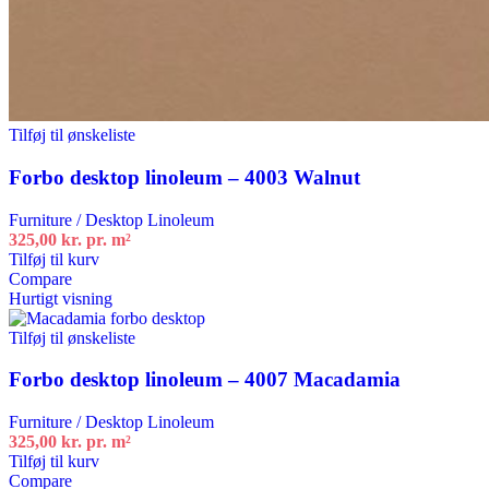
Tilføj til ønskeliste
Forbo desktop linoleum – 4003 Walnut
Furniture / Desktop Linoleum
325,00
kr.
pr. m²
Tilføj til kurv
Compare
Hurtigt visning
Tilføj til ønskeliste
Forbo desktop linoleum – 4007 Macadamia
Furniture / Desktop Linoleum
325,00
kr.
pr. m²
Tilføj til kurv
Compare