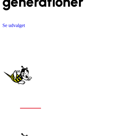
generationer
Se udvalget
Stort
udvalg
af
alle typer gulve