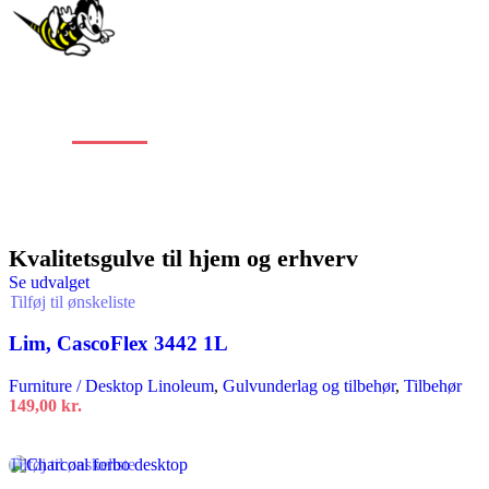
Stort
udvalg
af
alle typer gulve
Kvalitetsgulve til hjem og erhverv
Se udvalget
Tilføj til ønskeliste
Lim, CascoFlex 3442 1L
Furniture / Desktop Linoleum
,
Gulvunderlag og tilbehør
,
Tilbehør
149,00
kr.
Tilføj til ønskeliste