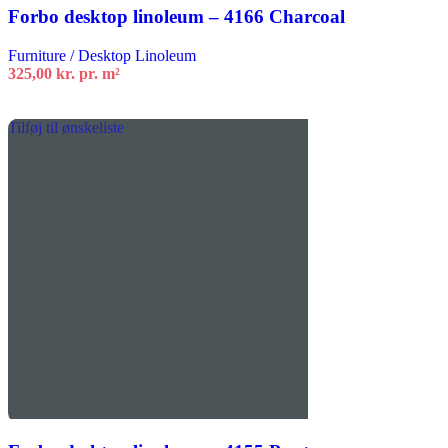
Forbo desktop linoleum – 4166 Charcoal
Furniture / Desktop Linoleum
325,00
kr.
pr. m²
Tilføj til ønskeliste