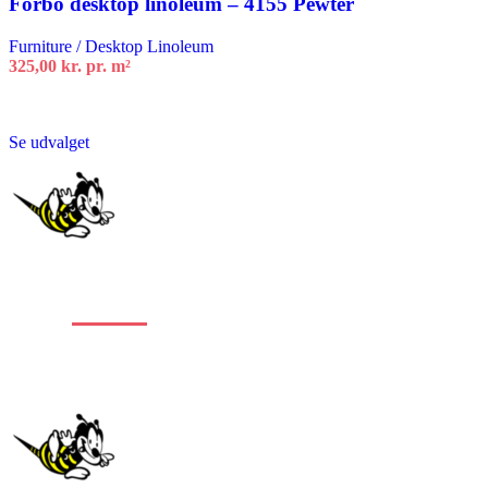
Forbo desktop linoleum – 4155 Pewter
Furniture / Desktop Linoleum
325,00
kr.
pr. m²
Se udvalget
Stort
udvalg
af
alle typer gulve