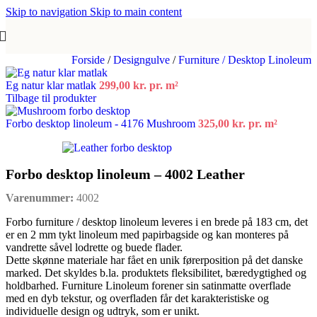
Skip to navigation
Skip to main content
Forside
/
Designgulve
/
Furniture / Desktop Linoleum
Eg natur klar matlak
299,00
kr.
pr. m²
Tilbage til produkter
Forbo desktop linoleum - 4176 Mushroom
325,00
kr.
pr. m²
Forbo desktop linoleum – 4002 Leather
Varenummer:
4002
Forbo furniture / desktop linoleum leveres i en brede på 183 cm, det
er en 2 mm tykt linoleum med papirbagside og kan monteres på
vandrette såvel lodrette og buede flader.
Dette skønne materiale har fået en unik førerposition på det danske
marked. Det skyldes b.la. produktets fleksibilitet, bæredygtighed og
holdbarhed. Furniture Linoleum forener sin satinmatte overflade
med en dyb tekstur, og overfladen får det karakteristiske og
individuelle design og udtryk, som er unikt.