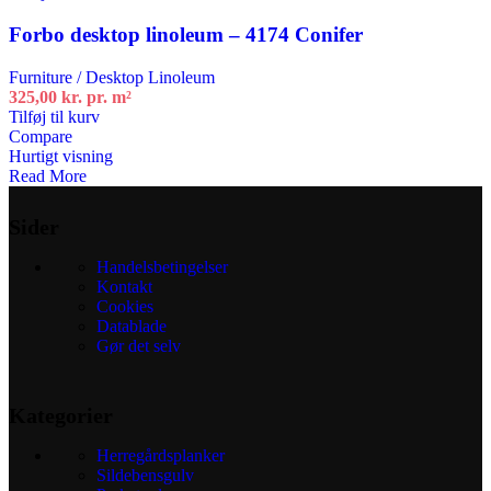
Forbo desktop linoleum – 4174 Conifer
Furniture / Desktop Linoleum
325,00
kr.
pr. m²
Tilføj til kurv
Compare
Hurtigt visning
Read More
Sider
Handelsbetingelser
Kontakt
Cookies
Datablade
Gør det selv
Kategorier
Herregårdsplanker
Sildebensgulv