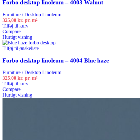
Forbo desktop linoleum – 4003 Walnut
Furniture / Desktop Linoleum
325,00
kr.
pr. m²
Tilføj til kurv
Compare
Hurtigt visning
Tilføj til ønskeliste
Forbo desktop linoleum – 4004 Blue haze
Furniture / Desktop Linoleum
325,00
kr.
pr. m²
Tilføj til kurv
Compare
Hurtigt visning