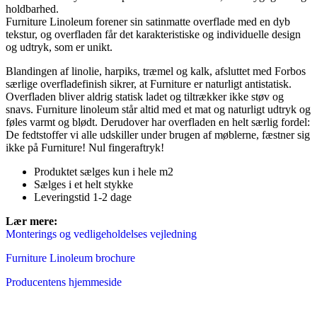
holdbarhed.
Furniture Linoleum forener sin satinmatte overflade med en dyb
tekstur, og overfladen får det karakteristiske og individuelle design
og udtryk, som er unikt.
Blandingen af linolie, harpiks, træmel og kalk, afsluttet med Forbos
særlige overfladefinish sikrer, at Furniture er naturligt antistatisk.
Overfladen bliver aldrig statisk ladet og tiltrækker ikke støv og
snavs. Furniture linoleum står altid med et mat og naturligt udtryk og
føles varmt og blødt. Derudover har overfladen en helt særlig fordel:
De fedtstoffer vi alle udskiller under brugen af møblerne, fæstner sig
ikke på Furniture! Nul fingeraftryk!
Produktet sælges kun i hele m2
Sælges i et helt stykke
Leveringstid 1-2 dage
Lær mer
e:
Monterings og vedligeholdelses vejledning
Furniture Linoleum brochure
Producentens hjemmeside