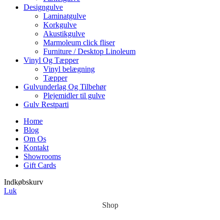
Designgulve
Laminatgulve
Korkgulve
Akustikgulve
Marmoleum click fliser
Furniture / Desktop Linoleum
Vinyl Og Tæpper
Vinyl belægning
Tæpper
Gulvunderlag Og Tilbehør
Plejemidler til gulve
Gulv Restparti
Home
Blog
Om Os
Kontakt
Showrooms
Gift Cards
Indkøbskurv
Luk
Shop