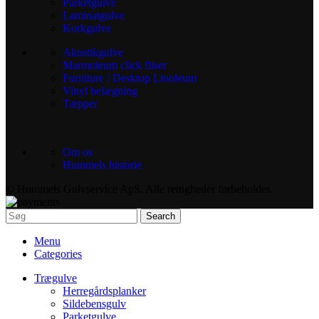
Parketgulve
Laminatgulve
Korkgulve
Akustikgulve
Marmoleum click fliser
Furniture / Desktop Linoleum
Vinyl belægning
Tæpper
Om os
Hummels historie
© Hummels Gulvservice ApS. Alle rettigheder forbeholdes.
Search
Menu
Categories
Trægulve
Herregårdsplanker
Sildebensgulv
Parketgulve