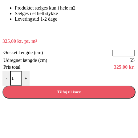
Produktet sælges kun i hele m2
Sælges i et helt stykke
Leveringstid 1-2 dage
325,00
kr.
pr. m²
Ønsket længde (cm)
Udregnet længde (cm)
55
Pris total
325,00
kr.
Forbo desktop linoleum - 4002 Leather antal
-
+
Tilføj til kurv