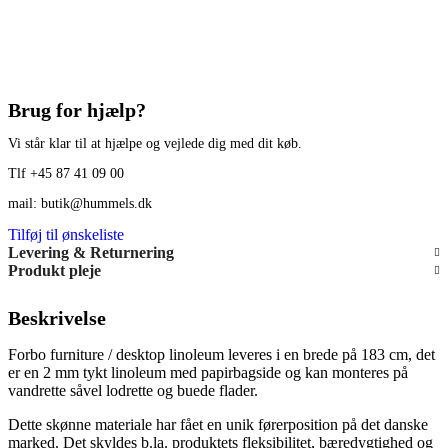
Brug for hjælp?
Vi står klar til at hjælpe og vejlede dig med dit køb.
Tlf +45 87 41 09 00
mail: butik@hummels.dk
Tilføj til ønskeliste
Levering & Returnering
Produkt pleje
Beskrivelse
Forbo furniture / desktop linoleum leveres i en brede på 183 cm, det
er en 2 mm tykt linoleum med papirbagside og kan monteres på
vandrette såvel lodrette og buede flader.
Dette skønne materiale har fået en unik førerposition på det danske
marked. Det skyldes b.la. produktets fleksibilitet, bæredygtighed og