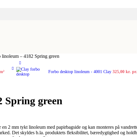
 linoleum – 4182 Spring green
 m²
Forbo desktop linoleum - 4001 Clay
325,00
kr.
pr
2 Spring green
er en 2 mm tykt linoleum med papirbagside og kan monteres på vandrette
arked. Det skyldes b.la. produktets fleksibilitet, bæredygtighed og hol