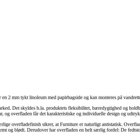
er en 2 mm tykt linoleum med papirbagside og kan monteres på vandrette
rked. Det skyldes b.la. produktets fleksibilitet, bæredygtighed og hold
, og overfladen får det karakteristiske og individuelle design og udtryk
ige overfladefinish sikrer, at Furniture er naturligt antistatisk. Overflad
armt og blødt. Derudover har overfladen en helt særlig fordel: De fedtsto