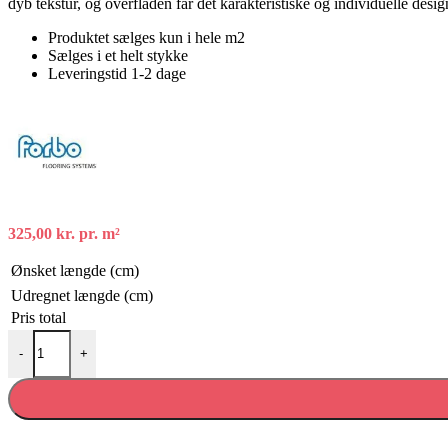
dyb tekstur, og overfladen får det karakteristiske og individuelle desi
Produktet sælges kun i hele m2
Sælges i et helt stykke
Leveringstid 1-2 dage
325,00
kr.
pr. m²
Ønsket længde (cm)
Udregnet længde (cm)
Pris total
Forbo desktop linoleum - 4182 Spring green antal
-
+