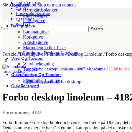
Gør Det Selv
Trægulve
Skip to navigation
Skip to main content
Om Os
Herregårdsplanker
Hummels Historie
Sildebensgulv
Datablade
Parketgulve
Kontakt
Designgulve
Search
Laminatgulve
Korkgulve
Akustikgulve
Marmoleum click fliser
Furniture / Desktop Linoleum
Forside
/
Designgulve
/
Furniture / Desktop Linoleum
/
Forbo desktop
Vinyl Og Tæpper
Vinyl belægning
Tæpper
Forbo desktop linoleum - 4007 Macadamia
325,00
kr.
pr.
Gulvunderlag Og Tilbehør
Plejemidler til gulve
Gulv Restparti
Forbo desktop linoleum – 418
Varenummer:
4182
Forbo furniture / desktop linoleum leveres i en brede på 183 cm, det 
Dette skønne materiale har fået en unik førerposition på det danske m