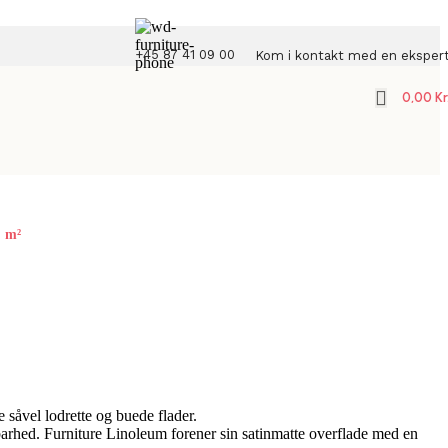
+45 87 41 09 00
Kom i kontakt med en eksper
0,00
Kr
. m²
 såvel lodrette og buede flader.
dbarhed. Furniture Linoleum forener sin satinmatte overflade med en