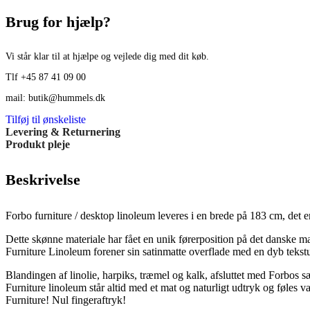
Brug for hjælp?
Vi står klar til at hjælpe og vejlede dig med dit køb.
Tlf +45 87 41 09 00
mail: butik@hummels.dk
Tilføj til ønskeliste
Levering & Returnering
Produkt pleje
Beskrivelse
Forbo furniture / desktop linoleum leveres i en brede på 183 cm, det 
Dette skønne materiale har fået en unik førerposition på det danske ma
Furniture Linoleum forener sin satinmatte overflade med en dyb tekstur
Blandingen af linolie, harpiks, træmel og kalk, afsluttet med Forbos særl
Furniture linoleum står altid med et mat og naturligt udtryk og føles v
Furniture! Nul fingeraftryk!