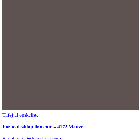
Tilføj til ønskeliste
Forbo desktop linoleum – 4172 Mauve
Furniture / Desktop Linoleum