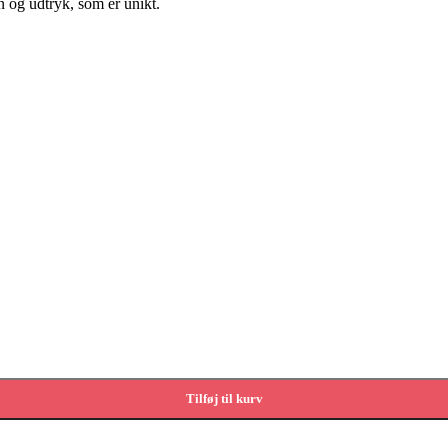
gn og udtryk, som er unikt.
Tilføj til kurv