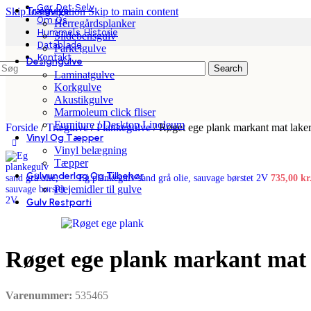
Gør Det Selv
Trægulve
Skip to navigation
Skip to main content
Om Os
Herregårdsplanker
Hummels Historie
Sildebensgulv
Datablade
Parketgulve
Kontakt
Designgulve
Search
Laminatgulve
Korkgulve
Akustikgulve
Marmoleum click fliser
Furniture / Desktop Linoleum
Forside
/
Trægulve
/
Plankegulve
/
Røget ege plank markant mat laker
Vinyl Og Tæpper
Vinyl belægning
Tæpper
Gulvunderlag Og Tilbehør
Eg plankegulv sand grå olie, sauvage børstet 2V
735,00
kr
Plejemidler til gulve
Gulv Restparti
Røget ege plank markant mat 
Varenummer:
535465