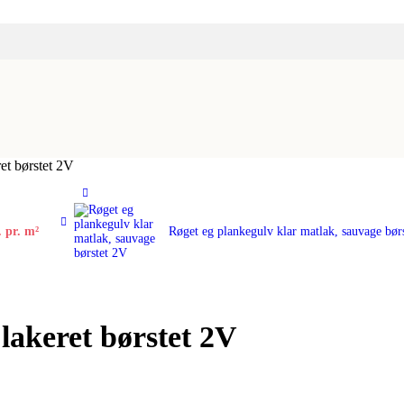
et børstet 2V
.
pr. m²
Røget eg plankegulv klar matlak, sauvage bø
lakeret børstet 2V