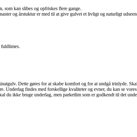
n, som kan slibes og opfriskes flere gange.
ster og årstuktur er med til at give gulvet et livligt og naturligt udseen
fuldlimes.
minatgulv. Dette gøres for at skabe komfort og for at undgå trinlyde. 
. Underlag findes med forskellige kvaliteter og evner, du kan se vore
e skal du ikke bruge underlag, men parketlim som er godkendt til det und