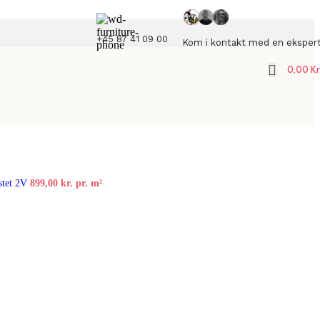
+45 87 41 09 00
Kom i kontakt med en eksper
0,00
Kr
rstet 2V
899,00
kr.
pr. m²