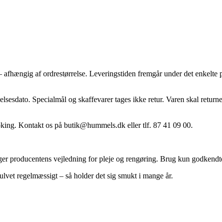
afhængig af ordrestørrelse. Leveringstiden fremgår under det enkelte 
lsesdato. Specialmål og skaffevarer tages ikke retur. Varen skal returne
oking. Kontakt os på
butik@hummels.dk
eller tlf. 87 41 09 00.
ølger producentens vejledning for pleje og rengøring. Brug kun godkendte
lvet regelmæssigt – så holder det sig smukt i mange år.