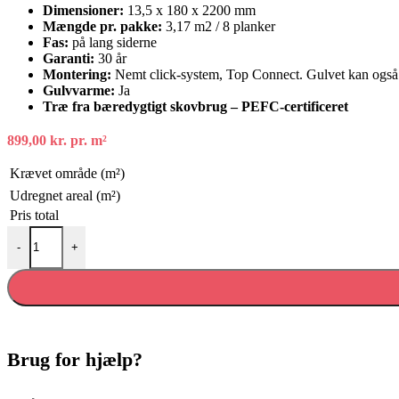
Dimensioner:
13,5 x 180 x 2200 mm
Mængde pr. pakke:
3,17 m2 / 8 planker
Fas:
på lang siderne
Garanti:
30 år
Montering:
Nemt click-system, Top Connect. Gulvet kan også 
Gulvvarme:
Ja
Træ fra bæredygtigt skovbrug – PEFC-certificeret
899,00
kr.
pr. m²
Krævet område (m²)
Udregnet areal (m²)
Pris total
Røget ege plank markant mat lakeret børstet 2V antal
-
+
Brug for hjælp?