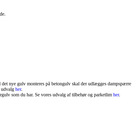
de.
Skal det nye gulv monteres på betongulv skal der udlægges dampspærre
s udvalg
her
.
ergulv som du har. Se vores udvalg af tilbehør og parketlim
her
.