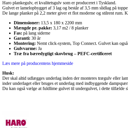
Haro plankegulv, et kvalitetsgulv som er produceret i Tyskland.
Gulvet er lamelopbygget af 3 lag og består af 3,5 mm slidlag på toppe
De lange planker på 2,2 meter giver et flot moderne og stilrent rum. Kna
Dimensioner:
13,5 x 180 x 2200 mm
Mængde pr. pakke:
3,17 m2 / 8 planker
Fas:
på lang siderne
Garanti:
30 år
Montering:
Nemt click-system, Top Connect. Gulvet kan også 
Gulvvarme:
Ja
Træ fra bæredygtigt skovbrug – PEFC-certificeret
Læs mere på producentens hjemmeside
Husk:
Der skal altid udlægges underlag inden der monteres trægulv eller la
inder underlaget eller bruges et underlag med indbyggende dampspærre
Du kan også vælge at fuldlime gulvet til undergulvet, i dette tilfæld