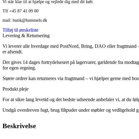
Vi står klar til at hjælpe og vejlede dig med dit køb.
Tlf +45 87 41 09 00
mail: butik@hummels.dk
Tilføj til ønskeliste
Levering & Returnering
Vi leverer alle hverdage med PostNord, Bring, DAO eller fragtmand – 
er afsendt.
Der gives 14 dages fortrydelsesret på lagervarer, gældende fra modtage
for egen regning.
Større ordrer kan returneres via fragtmand – vi hjælper gerne med bo
Produkt pleje
For at sikre lang levetid og det bedste udseende anbefaler vi, at du f
Undgå overdreven fugt, brug filtpuder under møbler og vedligehold gu
Beskrivelse