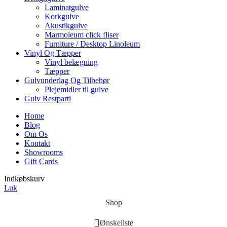
Laminatgulve
Korkgulve
Akustikgulve
Marmoleum click fliser
Furniture / Desktop Linoleum
Vinyl Og Tæpper
Vinyl belægning
Tæpper
Gulvunderlag Og Tilbehør
Plejemidler til gulve
Gulv Restparti
Home
Blog
Om Os
Kontakt
Showrooms
Gift Cards
Indkøbskurv
Luk
Shop
Ønskeliste