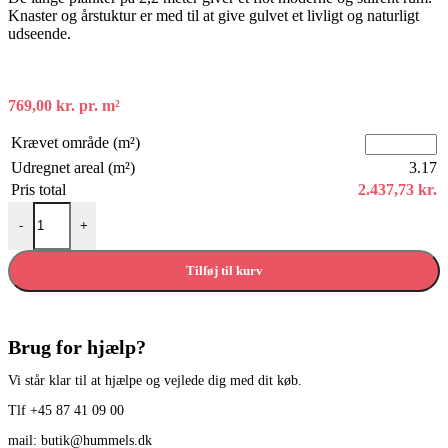
Knaster og årstuktur er med til at give gulvet et livligt og naturligt
udseende.
769,00
kr.
pr. m²
Krævet område (m²)
Udregnet areal (m²)
3.17
Pris total
2.437,73
kr.
Eg plankegulv purohvid matlak, markant børstet 4V antal
-
+
Tilføj til kurv
Brug for hjælp?
Vi står klar til at hjælpe og vejlede dig med dit køb.
Tlf +45 87 41 09 00
mail: butik@hummels.dk