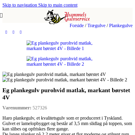
Skip to navigation
Skip to main content
Forside
/
Trægulve
/
Plankegulve
Eg plankegulv purohvid matlak, markant børstet
4V
Varenummer:
527326
Haro plankegulv, et kvalitetsgulv som er produceret i Tyskland.
Gulvet er lamelopbygget og består af 3,5 mm slidlag på toppen, som
kan slibes og opfriskes flere gange.
De lange planker på 2,2 meter giver et flot moderne og stilrent rum.