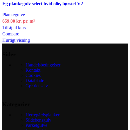
Eg plankegulv select hvid olie, børstet V2
Plankegulve
659,00
kr.
pr. m²
Tilføj til kurv
Compare
Hurtigt visning
Sider
Handelsbetingelser
Kontakt
Cookies
Datablade
Gør det selv
Kategorier
Herregårdsplanker
Sildebensgulv
Parketgulve