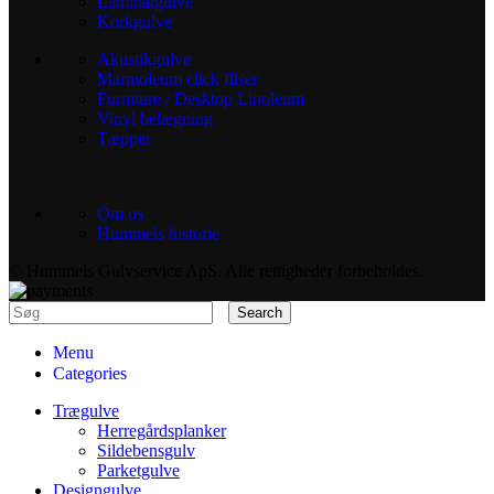
Laminatgulve
Korkgulve
Akustikgulve
Marmoleum click fliser
Furniture / Desktop Linoleum
Vinyl belægning
Tæpper
Om os
Hummels historie
© Hummels Gulvservice ApS. Alle rettigheder forbeholdes.
Search
Menu
Categories
Trægulve
Herregårdsplanker
Sildebensgulv
Parketgulve
Designgulve