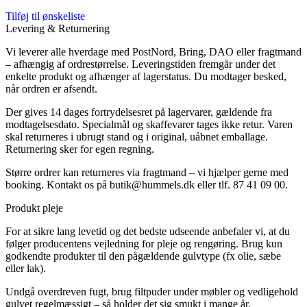
Tilføj til ønskeliste
Levering & Returnering
Vi leverer alle hverdage med PostNord, Bring, DAO eller fragtmand
– afhængig af ordrestørrelse. Leveringstiden fremgår under det
enkelte produkt og afhænger af lagerstatus. Du modtager besked,
når ordren er afsendt.
Der gives 14 dages fortrydelsesret på lagervarer, gældende fra
modtagelsesdato. Specialmål og skaffevarer tages ikke retur. Varen
skal returneres i ubrugt stand og i original, uåbnet emballage.
Returnering sker for egen regning.
Større ordrer kan returneres via fragtmand – vi hjælper gerne med
booking. Kontakt os på
butik@hummels.dk
eller tlf. 87 41 09 00.
Produkt pleje
For at sikre lang levetid og det bedste udseende anbefaler vi, at du
følger producentens vejledning for pleje og rengøring. Brug kun
godkendte produkter til den pågældende gulvtype (fx olie, sæbe
eller lak).
Undgå overdreven fugt, brug filtpuder under møbler og vedligehold
gulvet regelmæssigt – så holder det sig smukt i mange år.