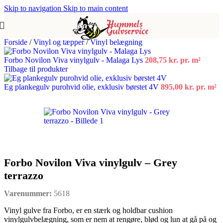
Skip to navigation
Skip to main content
Forside
/
Vinyl og tæpper
/
Vinyl belægning
Forbo Novilon Viva vinylgulv - Malaga Lys
208,75 kr.
pr. m²
Tilbage til produkter
Eg plankegulv purohvid olie, exklusiv børstet 4V
895,00
kr.
pr. m²
Forbo Novilon Viva vinylgulv – Grey
terrazzo
Varenummer:
5618
Vinyl gulve fra Forbo, er en stærk og holdbar cushion
vinylgulvbelægning, som er nem at rengøre, blød og lun at gå på og