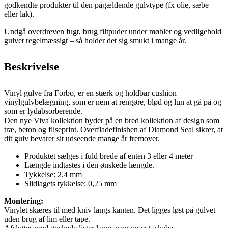
godkendte produkter til den pågældende gulvtype (fx olie, sæbe
eller lak).
Undgå overdreven fugt, brug filtpuder under møbler og vedligehold
gulvet regelmæssigt – så holder det sig smukt i mange år.
Beskrivelse
Vinyl gulve fra Forbo, er en stærk og holdbar cushion
vinylgulvbelægning, som er nem at rengøre, blød og lun at gå på og
som er lydabsorberende.
Den nye Viva kollektion byder på en bred kollektion af design som
træ, beton og fliseprint. Overfladefinishen af Diamond Seal sikrer, at
dit gulv bevarer sit udseende mange år fremover.
Produktet sælges i fuld brede af enten 3 eller 4 meter
Længde indtastes i den ønskede længde.
Tykkelse: 2,4 mm
Slidlagets tykkelse: 0,25 mm
Montering:
Vinylet skæres til med kniv langs kanten. Det ligges løst på gulvet
uden brug af lim eller tape.