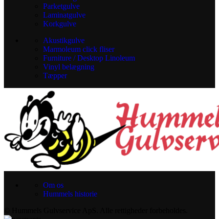
Parketgulve
Laminatgulve
Korkgulve
Akustikgulve
Marmoleum click fliser
Furniture / Desktop Linoleum
Vinyl belægning
Tæpper
Om os
Hummels historie
© Hummels Gulvservice ApS. Alle rettigheder forbeholdes.