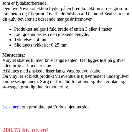
som er lydabsorberende.
Den nye Viva kollektion byder på en bred kollektion af design som
træ, beton og fliseprint. Overfladefinishen af Diamond Seal sikrer, at
dit gulv bevarer sit udseende mange år fremover.
Produktet sælges i fuld brede af enten 3 eller 4 meter
Længde indtastes i den ønskede længde.
Tykkelse: 2,4 mm
Slidlagets tykkelse: 0,25 mm
Montering:
Vinylet skæres til med kniv langs kanten. Det ligges løst på gulvet
uden brug af lim eller tape.
Afsluttes med ønskede lister langs væg og evt. skabe.
Da vinyl er et blødt produkt vil eventuelle ujævnheder i undergulvet
kunne ses igennem. Sørg derfor altid for at undergulvet er plant og
støvsuget grundigt inden montering.
Læs mere
om produktet på Forbos hjemmeside
208,75 kr.
pr. m²