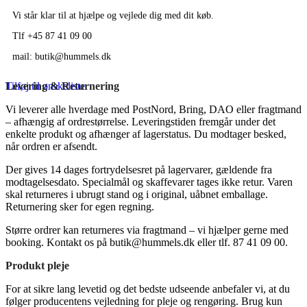
Vi står klar til at hjælpe og vejlede dig med dit køb.
Tlf +45 87 41 09 00
mail: butik@hummels.dk
Tilføj til ønskeliste
Levering & Returnering
Vi leverer alle hverdage med PostNord, Bring, DAO eller fragtmand
– afhængig af ordrestørrelse. Leveringstiden fremgår under det
enkelte produkt og afhænger af lagerstatus. Du modtager besked,
når ordren er afsendt.
Der gives 14 dages fortrydelsesret på lagervarer, gældende fra
modtagelsesdato. Specialmål og skaffevarer tages ikke retur. Varen
skal returneres i ubrugt stand og i original, uåbnet emballage.
Returnering sker for egen regning.
Større ordrer kan returneres via fragtmand – vi hjælper gerne med
booking. Kontakt os på
butik@hummels.dk
eller tlf. 87 41 09 00.
Produkt pleje
For at sikre lang levetid og det bedste udseende anbefaler vi, at du
følger producentens vejledning for pleje og rengøring. Brug kun