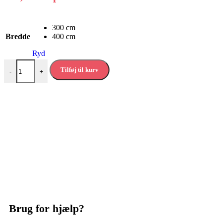
300 cm
Bredde
400 cm
Ryd
Forbo Novilon Viva vinylgulv - Grey terrazzo antal
Tilføj til kurv
-
+
Brug for hjælp?