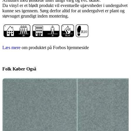
Afsluttes med ønskede lister langs væg og evt. skabe.
Da vinyl er et blødt produkt vil eventuelle ujævnheder i undergulvet
kunne ses igennem. Sørg derfor altid for at undergulvet er plant og
støvsuget grundigt inden montering.
Læs mere
om produktet på Forbos hjemmeside
Folk Køber Også