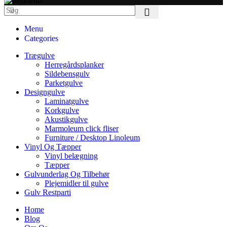
Menu
Categories
Trægulve
Herregårdsplanker
Sildebensgulv
Parketgulve
Designgulve
Laminatgulve
Korkgulve
Akustikgulve
Marmoleum click fliser
Furniture / Desktop Linoleum
Vinyl Og Tæpper
Vinyl belægning
Tæpper
Gulvunderlag Og Tilbehør
Plejemidler til gulve
Gulv Restparti
Home
Blog