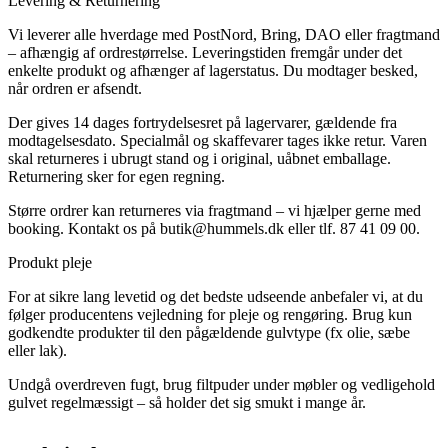
Levering & Returnering
Vi leverer alle hverdage med PostNord, Bring, DAO eller fragtmand
– afhængig af ordrestørrelse. Leveringstiden fremgår under det
enkelte produkt og afhænger af lagerstatus. Du modtager besked,
når ordren er afsendt.
Der gives 14 dages fortrydelsesret på lagervarer, gældende fra
modtagelsesdato. Specialmål og skaffevarer tages ikke retur. Varen
skal returneres i ubrugt stand og i original, uåbnet emballage.
Returnering sker for egen regning.
Større ordrer kan returneres via fragtmand – vi hjælper gerne med
booking. Kontakt os på
butik@hummels.dk
eller tlf. 87 41 09 00.
Produkt pleje
For at sikre lang levetid og det bedste udseende anbefaler vi, at du
følger producentens vejledning for pleje og rengøring. Brug kun
godkendte produkter til den pågældende gulvtype (fx olie, sæbe
eller lak).
Undgå overdreven fugt, brug filtpuder under møbler og vedligehold
gulvet regelmæssigt – så holder det sig smukt i mange år.