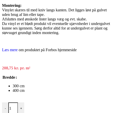
Montering:
Vinylet skæres til med kniv langs kanten. Det ligges løst på gulvet
uden brug af lim eller tape.
Afsluttes med ønskede lister langs væg og evt. skabe.
Da vinyl er et blødt produkt vil eventuelle ujævnheder i undergulvet
kunne ses igennem. Sørg derfor altid for at undergulvet er plant og
støvsuget grundigt inden montering.
Læs mere
om produktet på Forbos hjemmeside
208,75 kr.
pr. m²
Bredde
300 cm
400 cm
Forbo Novilon Viva vinylgulv - Light Chestnut antal
-
+