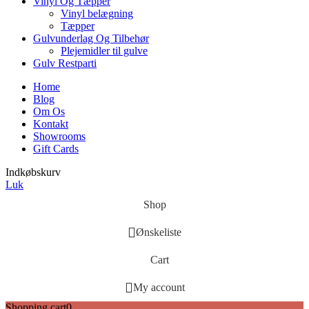
Vinyl Og Tæpper
Vinyl belægning
Tæpper
Gulvunderlag Og Tilbehør
Plejemidler til gulve
Gulv Restparti
Home
Blog
Om Os
Kontakt
Showrooms
Gift Cards
Indkøbskurv
Luk
Shop
Ønskeliste
Cart
My account
Shopping cart
0