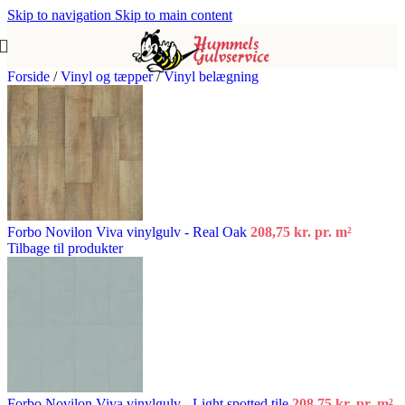
Skip to navigation
Skip to main content
Forside
/
Vinyl og tæpper
/
Vinyl belægning
Forbo Novilon Viva vinylgulv - Real Oak
208,75 kr.
pr. m²
Tilbage til produkter
Forbo Novilon Viva vinylgulv - Light spotted tile
208,75 kr.
pr. m²