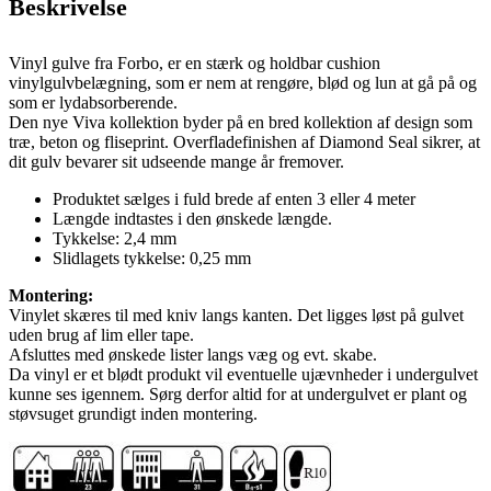
Beskrivelse
Vinyl gulve fra Forbo, er en stærk og holdbar cushion
vinylgulvbelægning, som er nem at rengøre, blød og lun at gå på og
som er lydabsorberende.
Den nye Viva kollektion byder på en bred kollektion af design som
træ, beton og fliseprint. Overfladefinishen af Diamond Seal sikrer, at
dit gulv bevarer sit udseende mange år fremover.
Produktet sælges i fuld brede af enten 3 eller 4 meter
Længde indtastes i den ønskede længde.
Tykkelse: 2,4 mm
Slidlagets tykkelse: 0,25 mm
Montering:
Vinylet skæres til med kniv langs kanten. Det ligges løst på gulvet
uden brug af lim eller tape.
Afsluttes med ønskede lister langs væg og evt. skabe.
Da vinyl er et blødt produkt vil eventuelle ujævnheder i undergulvet
kunne ses igennem. Sørg derfor altid for at undergulvet er plant og
støvsuget grundigt inden montering.