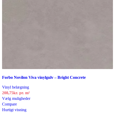
Tilføj til ønskeliste
Forbo Novilon Viva vinylgulv – Bright Concrete
Vinyl belægning
208,75kr.
pr. m²
Dette
Vælg muligheder
vare
Compare
har
Hurtigt visning