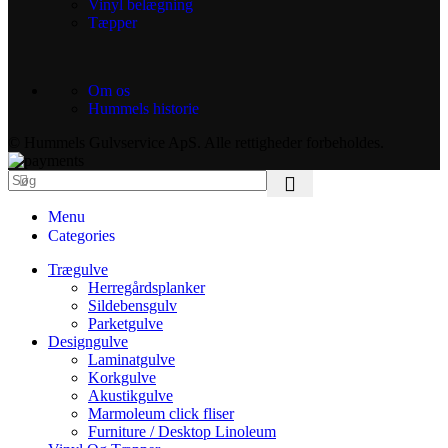
Vinyl belægning
Tæpper
Om os
Hummels historie
© Hummels Gulvservice ApS. Alle rettigheder forbeholdes.
Menu
Categories
Trægulve
Herregårdsplanker
Sildebensgulv
Parketgulve
Designgulve
Laminatgulve
Korkgulve
Akustikgulve
Marmoleum click fliser
Furniture / Desktop Linoleum