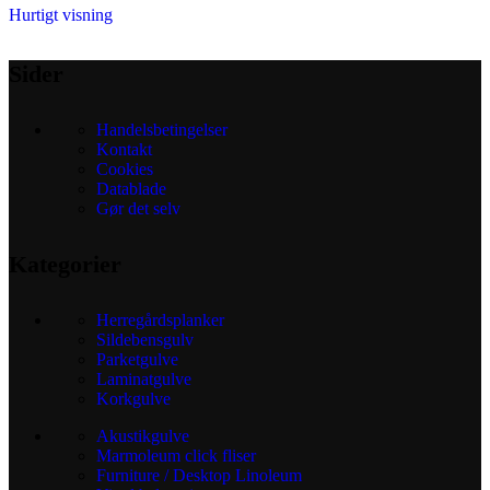
har
Hurtigt visning
flere
varianter.
Sider
Mulighederne
kan
Handelsbetingelser
vælges
Kontakt
på
Cookies
varesiden
Datablade
Gør det selv
Kategorier
Herregårdsplanker
Sildebensgulv
Parketgulve
Laminatgulve
Korkgulve
Akustikgulve
Marmoleum click fliser
Furniture / Desktop Linoleum