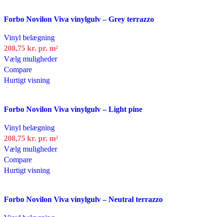
flere
varianter.
Tilføj til ønskeliste
Forbo Novilon Viva vinylgulv – Grey terrazzo
Mulighederne
kan
Vinyl belægning
vælges
208,75 kr.
pr. m²
på
Dette
Vælg muligheder
varesiden
vare
Compare
har
Hurtigt visning
flere
varianter.
Tilføj til ønskeliste
Forbo Novilon Viva vinylgulv – Light pine
Mulighederne
kan
Vinyl belægning
vælges
208,75 kr.
pr. m²
på
Dette
Vælg muligheder
varesiden
vare
Compare
har
Hurtigt visning
flere
varianter.
Tilføj til ønskeliste
Forbo Novilon Viva vinylgulv – Neutral terrazzo
Mulighederne
kan