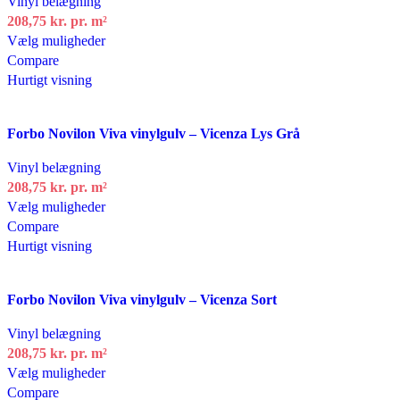
Vinyl belægning
vælges
208,75 kr.
pr. m²
på
Dette
Vælg muligheder
varesiden
vare
Compare
har
Hurtigt visning
flere
varianter.
Tilføj til ønskeliste
Forbo Novilon Viva vinylgulv – Vicenza Lys Grå
Mulighederne
kan
Vinyl belægning
vælges
208,75 kr.
pr. m²
på
Dette
Vælg muligheder
varesiden
vare
Compare
har
Hurtigt visning
flere
varianter.
Tilføj til ønskeliste
Forbo Novilon Viva vinylgulv – Vicenza Sort
Mulighederne
kan
Vinyl belægning
vælges
208,75 kr.
pr. m²
på
Dette
Vælg muligheder
varesiden
vare
Compare