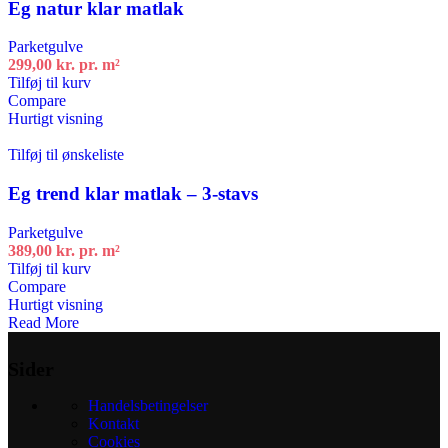
Eg natur klar matlak
Parketgulve
299,00
kr.
pr. m²
Tilføj til kurv
Compare
Hurtigt visning
Tilføj til ønskeliste
Eg trend klar matlak – 3-stavs
Parketgulve
389,00
kr.
pr. m²
Tilføj til kurv
Compare
Hurtigt visning
Read More
Sider
Handelsbetingelser
Kontakt
Cookies