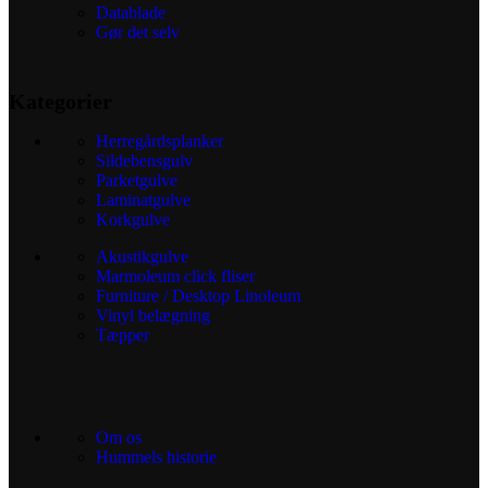
Datablade
Gør det selv
Kategorier
Herregårdsplanker
Sildebensgulv
Parketgulve
Laminatgulve
Korkgulve
Akustikgulve
Marmoleum click fliser
Furniture / Desktop Linoleum
Vinyl belægning
Tæpper
Om os
Hummels historie