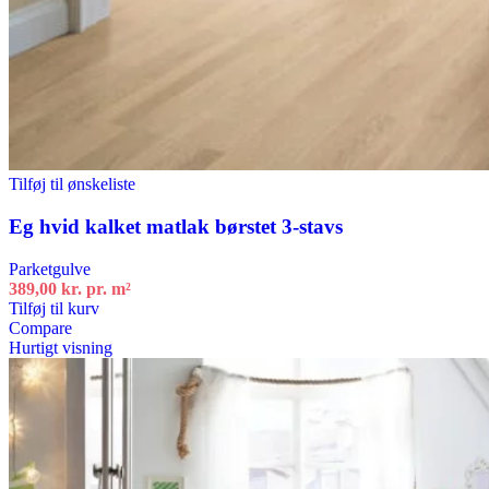
Tilføj til ønskeliste
Eg hvid kalket matlak børstet 3-stavs
Parketgulve
389,00
kr.
pr. m²
Tilføj til kurv
Compare
Hurtigt visning