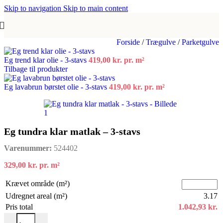
Skip to navigation
Skip to main content
Forside
/
Trægulve
/
Parketgulve
Eg trend klar olie - 3-stavs
419,00
kr.
pr. m²
Tilbage til produkter
Eg lavabrun børstet olie - 3-stavs
419,00
kr.
pr. m²
Eg tundra klar matlak – 3-stavs
Varenummer:
524402
329,00
kr.
pr. m²
Krævet område (m²)
Udregnet areal (m²)
3.17
Pris total
1.042,93
kr.
Eg tundra klar matlak - 3-stavs antal