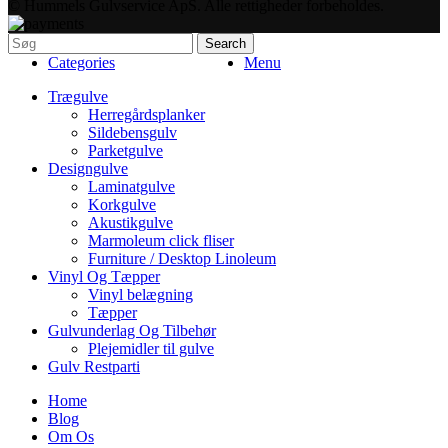
© Hummels Gulvservice ApS. Alle rettigheder forbeholdes.
Search
Categories
Menu
Trægulve
Herregårdsplanker
Sildebensgulv
Parketgulve
Designgulve
Laminatgulve
Korkgulve
Akustikgulve
Marmoleum click fliser
Furniture / Desktop Linoleum
Vinyl Og Tæpper
Vinyl belægning
Tæpper
Gulvunderlag Og Tilbehør
Plejemidler til gulve
Gulv Restparti
Home
Blog
Om Os