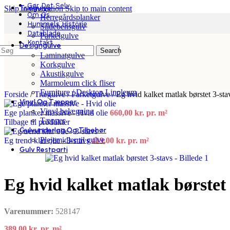
Gør Det Selv
Trægulve
Skip to navigation
Skip to main content
Om Os
Herregårdsplanker
Hummels Historie
Sildebensgulv
Datablade
Parketgulve
Kontakt
Designgulve
Search
Laminatgulve
Korkgulve
Akustikgulve
Marmoleum click fliser
Furniture / Desktop Linoleum
Forside
/
Trægulve
/
Parketgulve
/
Eg hvid kalket matlak børstet 3-sta
Vinyl Og Tæpper
Vinyl belægning
Ege planker massive - Hvid olie
660,00
kr.
pr. m²
Tæpper
Tilbage til produkter
Gulvunderlag Og Tilbehør
Plejemidler til gulve
Eg trend klar olie - 3-stavs
419,00
kr.
pr. m²
Gulv Restparti
Eg hvid kalket matlak børstet 
Varenummer:
528147
389,00
kr.
pr. m²