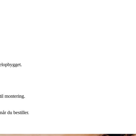
melopbygget.
il montering.
år du bestiller.