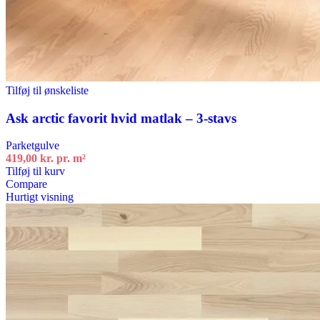
Tilføj til ønskeliste
Ask arctic favorit hvid matlak – 3-stavs
Parketgulve
419,00
kr.
pr. m²
Tilføj til kurv
Compare
Hurtigt visning