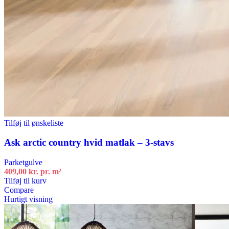
Tilføj til ønskeliste
Ask arctic country hvid matlak – 3-stavs
Parketgulve
409,00
kr.
pr. m²
Tilføj til kurv
Compare
Hurtigt visning