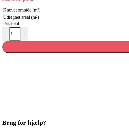
Krævet område (m²)
Udregnet areal (m²)
Pris total
Eg hvid kalket matlak børstet 3-stavs antal
-
+
Brug for hjælp?