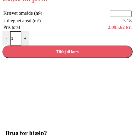
Krævet område (m²)
Udregnet areal (m²)
3.18
Pris total
2.095,62
kr.
Eg plankegulv select hvid olie, børstet V2 antal
-
+
Tilføj til kurv
Brug for hjælp?