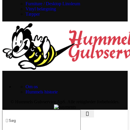
Furniture / Desktop Linoleum
Vinyl belægning
Tæpper
Om os
Hummels historie
© Hummels Gulvservice ApS. Alle rettigheder forbeholdes.