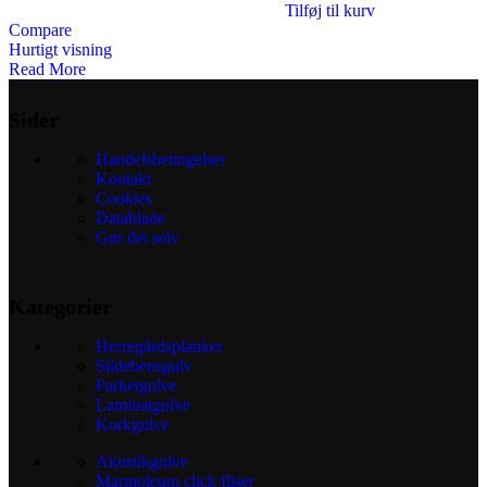
Tilføj til kurv
Compare
Hurtigt visning
Read More
Sider
Handelsbetingelser
Kontakt
Cookies
Datablade
Gør det selv
Kategorier
Herregårdsplanker
Sildebensgulv
Parketgulve
Laminatgulve
Korkgulve
Akustikgulve
Marmoleum click fliser