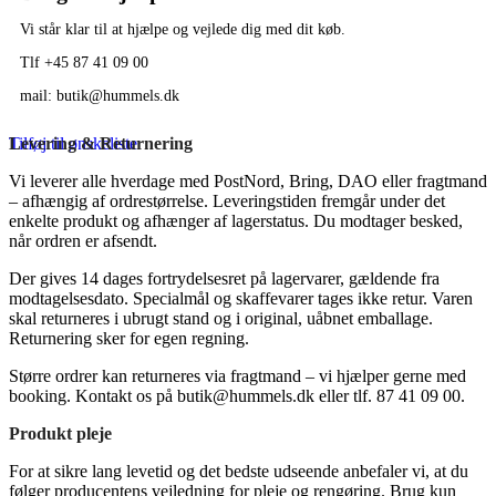
Vi står klar til at hjælpe og vejlede dig med dit køb.
Tlf +45 87 41 09 00
mail: butik@hummels.dk
Tilføj til ønskeliste
Levering & Returnering
Vi leverer alle hverdage med PostNord, Bring, DAO eller fragtmand
– afhængig af ordrestørrelse. Leveringstiden fremgår under det
enkelte produkt og afhænger af lagerstatus. Du modtager besked,
når ordren er afsendt.
Der gives 14 dages fortrydelsesret på lagervarer, gældende fra
modtagelsesdato. Specialmål og skaffevarer tages ikke retur. Varen
skal returneres i ubrugt stand og i original, uåbnet emballage.
Returnering sker for egen regning.
Større ordrer kan returneres via fragtmand – vi hjælper gerne med
booking. Kontakt os på
butik@hummels.dk
eller tlf. 87 41 09 00.
Produkt pleje
For at sikre lang levetid og det bedste udseende anbefaler vi, at du
følger producentens vejledning for pleje og rengøring. Brug kun