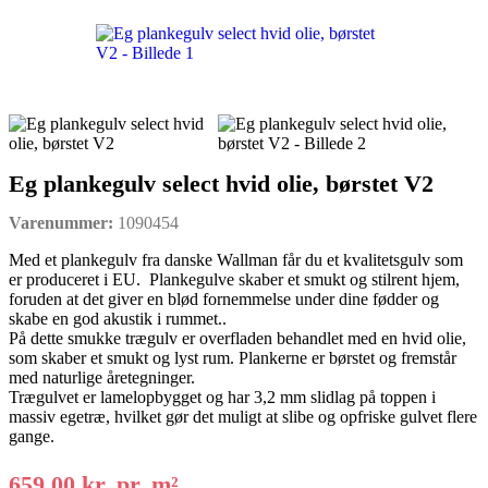
Eg plankegulv select hvid olie, børstet V2
Varenummer:
1090454
Med et plankegulv fra danske Wallman får du et kvalitetsgulv som
er produceret i EU. Plankegulve skaber et smukt og stilrent hjem,
foruden at det giver en blød fornemmelse under dine fødder og
skabe en god akustik i rummet..
På dette smukke trægulv er overfladen behandlet med en hvid olie,
som skaber et smukt og lyst rum. Plankerne er børstet og fremstår
med naturlige åretegninger.
Trægulvet er lamelopbygget og har 3,2 mm slidlag på toppen i
massiv egetræ, hvilket gør det muligt at slibe og opfriske gulvet flere
gange.
659,00
kr.
pr. m²