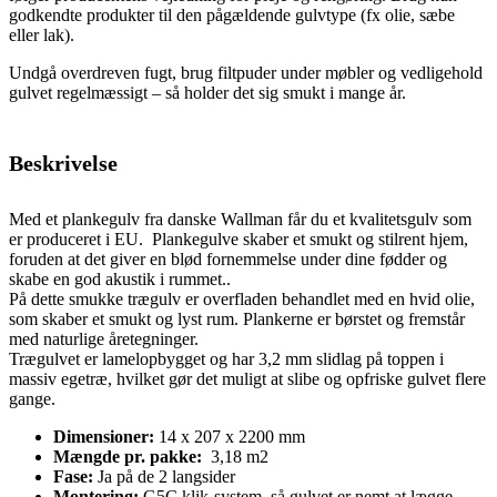
godkendte produkter til den pågældende gulvtype (fx olie, sæbe
eller lak).
Undgå overdreven fugt, brug filtpuder under møbler og vedligehold
gulvet regelmæssigt – så holder det sig smukt i mange år.
Beskrivelse
Med et plankegulv fra danske Wallman får du et kvalitetsgulv som
er produceret i EU. Plankegulve skaber et smukt og stilrent hjem,
foruden at det giver en blød fornemmelse under dine fødder og
skabe en god akustik i rummet..
På dette smukke trægulv er overfladen behandlet med en hvid olie,
som skaber et smukt og lyst rum. Plankerne er børstet og fremstår
med naturlige åretegninger.
Trægulvet er lamelopbygget og har 3,2 mm slidlag på toppen i
massiv egetræ, hvilket gør det muligt at slibe og opfriske gulvet flere
gange.
Dimensioner:
14 x 207 x 2200 mm
Mængde pr. pakke:
3,18 m2
Fase:
Ja på de 2 langsider
Montering:
G5C klik-system, så gulvet er nemt at lægge