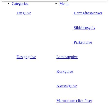
Categories
Menu
Trægulve
Herregårdsplanker
Sildebensgulv
Parketgulve
Designgulve
Laminatgulve
Korkgulve
Akustikgulve
Marmoleum click fliser