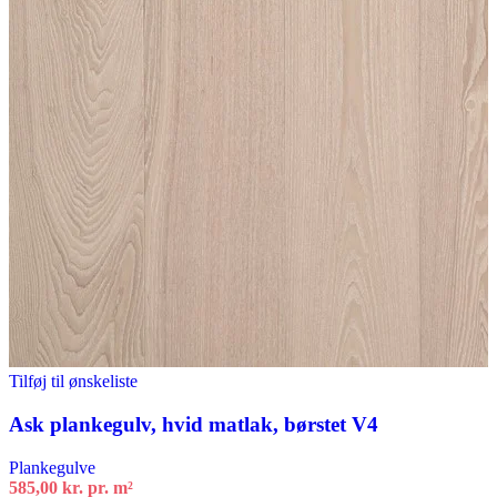
Tilføj til ønskeliste
Ask plankegulv, hvid matlak, børstet V4
Plankegulve
585,00
kr.
pr. m²