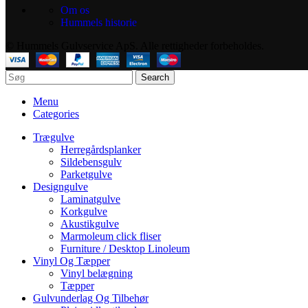
Om os
Hummels historie
© Hummels Gulvservice ApS. Alle rettigheder forbeholdes.
Search
Menu
Categories
Trægulve
Herregårdsplanker
Sildebensgulv
Parketgulve
Designgulve
Laminatgulve
Korkgulve
Akustikgulve
Marmoleum click fliser
Furniture / Desktop Linoleum
Vinyl Og Tæpper
Vinyl belægning
Tæpper
Gulvunderlag Og Tilbehør