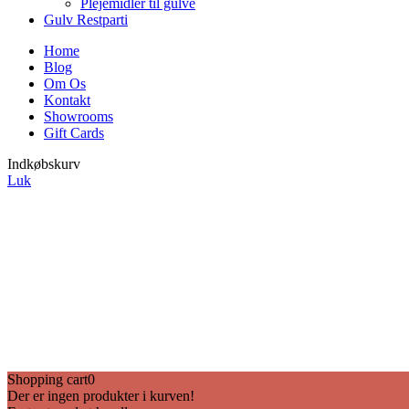
Plejemidler til gulve
Gulv Restparti
Home
Blog
Om Os
Kontakt
Showrooms
Gift Cards
Indkøbskurv
Luk
Shopping cart
0
Der er ingen produkter i kurven!