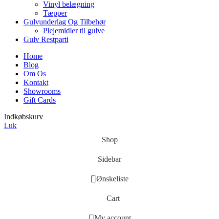
Vinyl belægning
Tæpper
Gulvunderlag Og Tilbehør
Plejemidler til gulve
Gulv Restparti
Home
Blog
Om Os
Kontakt
Showrooms
Gift Cards
Indkøbskurv
Luk
Shop
Sidebar
Ønskeliste
Cart
My account