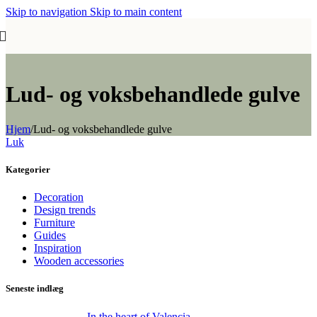
Skip to navigation
Skip to main content
Lud- og voksbehandlede gulve
Hjem
/
Lud- og voksbehandlede gulve
Luk
Kategorier
Decoration
Design trends
Furniture
Guides
Inspiration
Wooden accessories
Seneste indlæg
In the heart of Valencia