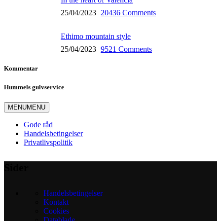
25/04/2023
20436 Comments
Ethimo mountain style
25/04/2023
9521 Comments
Kommentar
Hummels gulvservice
MENU
MENU
Gode råd
Handelsbetingelser
Privatlivspolitik
Sider
Handelsbetingelser
Kontakt
Cookies
Datablade