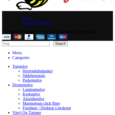
Om os
Hummels historie
© Hummels Gulvservice ApS. Alle rettigheder forbeholdes.
Search
Menu
Categories
Trægulve
Herregårdsplanker
Sildebensgulv
Parketgulve
Designgulve
Laminatgulve
Korkgulve
Akustikgulve
Marmoleum click fliser
Furniture / Desktop Linoleum
Vinyl Og Tæpper