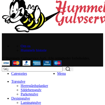
Om os
Hummels historie
© Hummels Gulvservice ApS. Alle rettigheder forbeholdes.
Categories
Menu
Trægulve
Herregårdsplanker
Sildebensgulv
Parketgulve
Designgulve
Laminatgulve