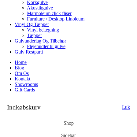
Korkgulve
Akustikgulve
Marmoleum click fliser
Furniture / Desktop Linoleum
Vinyl Og Tæpper
Vinyl belægning
Tæpper
Gulvunderlag Og Tilbehør
Plejemidler til gulve
Gulv Restparti
Home
Blog
Om Os
Kontakt
Showrooms
Gift Cards
Indkøbskurv
Luk
Shop
Sidebar