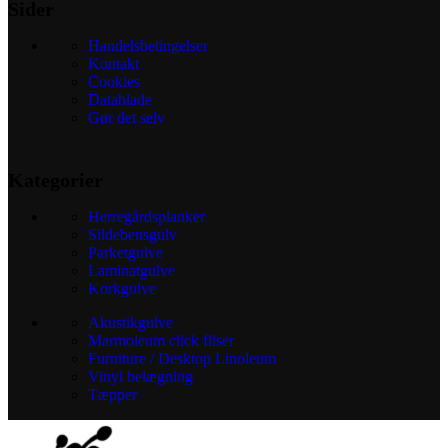
Sider
Handelsbetingelser
Kontakt
Cookies
Datablade
Gør det selv
Kategorier
Herregårdsplanker
Sildebensgulv
Parketgulve
Laminatgulve
Korkgulve
Akustikgulve
Marmoleum click fliser
Furniture / Desktop Linoleum
Vinyl belægning
Tæpper