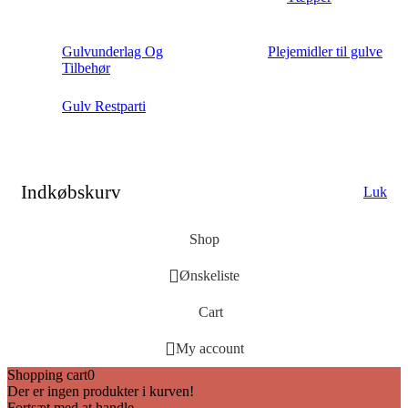
Gulvunderlag Og
Plejemidler til gulve
Tilbehør
Gulv Restparti
Indkøbskurv
Luk
Shop
Ønskeliste
Cart
My account
Shopping cart
0
Der er ingen produkter i kurven!
Fortsæt med at handle