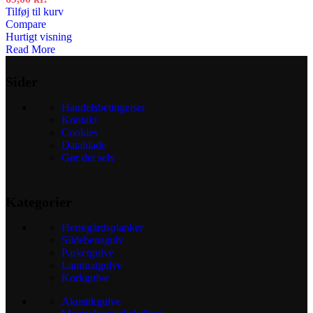
Tilføj til kurv
Compare
Hurtigt visning
Read More
Sider
Handelsbetingelser
Kontakt
Cookies
Datablade
Gør det selv
Kategorier
Herregårdsplanker
Sildebensgulv
Parketgulve
Laminatgulve
Korkgulve
Akustikgulve