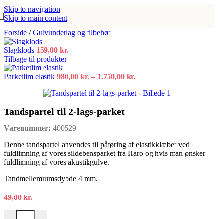
Skip to navigation
Skip to main content
Forside
/
Gulvunderlag og tilbehør
Slagklods
159,00
kr.
Tilbage til produkter
Prisinterval:
Parketlim elastik
980,00
kr.
–
1.750,00
kr.
980,00 kr.
til
1.750,00 kr.
Tandspartel til 2-lags-parket
Varenummer:
400529
Denne tandspartel anvendes til påføring af elastikklæber ved
fuldlimning af vores sildebensparket fra Haro og hvis man ønsker
fuldlimning af vores akustikgulve.
Tandmellemrumsdybde 4 mm.
49,00
kr.
Tandspartel til 2-lags-parket antal