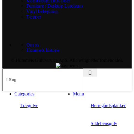
Marmoleum click fliser
Furniture / Desktop Linoleum
Vinyl belægning
Tæpper
Om os
Hummels historie
© Hummels Gulvservice ApS. Alle rettigheder forbeholdes.
Categories
Menu
Trægulve
Herregårdsplanker
Sildebensgulv