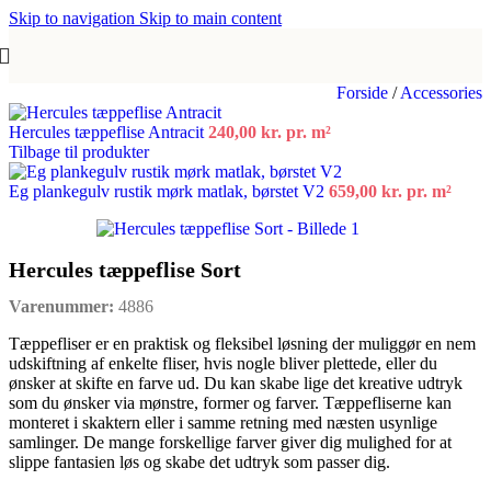
Skip to navigation
Skip to main content
Forside
/
Accessories
Hercules tæppeflise Antracit
240,00
kr.
pr. m²
Tilbage til produkter
Eg plankegulv rustik mørk matlak, børstet V2
659,00
kr.
pr. m²
Hercules tæppeflise Sort
Varenummer:
4886
Tæppefliser er en praktisk og fleksibel løsning der muliggør en nem
udskiftning af enkelte fliser, hvis nogle bliver plettede, eller du
ønsker at skifte en farve ud. Du kan skabe lige det kreative udtryk
som du ønsker via mønstre, former og farver. Tæppefliserne kan
monteret i skaktern eller i samme retning med næsten usynlige
samlinger. De mange forskellige farver giver dig mulighed for at
slippe fantasien løs og skabe det udtryk som passer dig.