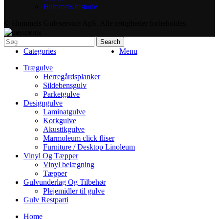
Hummels historie
© Hummels Gulvservice ApS. Alle rettigheder forbeholdes.
Search
Categories
Menu
Trægulve
Herregårdsplanker
Sildebensgulv
Parketgulve
Designgulve
Laminatgulve
Korkgulve
Akustikgulve
Marmoleum click fliser
Furniture / Desktop Linoleum
Vinyl Og Tæpper
Vinyl belægning
Tæpper
Gulvunderlag Og Tilbehør
Plejemidler til gulve
Gulv Restparti
Home