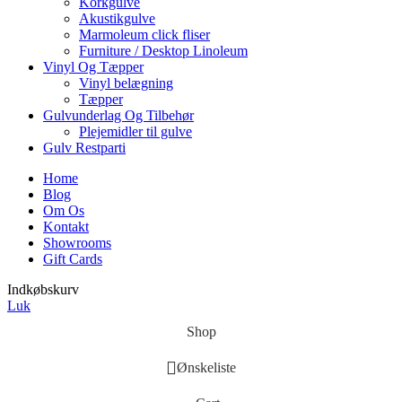
Korkgulve
Akustikgulve
Marmoleum click fliser
Furniture / Desktop Linoleum
Vinyl Og Tæpper
Vinyl belægning
Tæpper
Gulvunderlag Og Tilbehør
Plejemidler til gulve
Gulv Restparti
Home
Blog
Om Os
Kontakt
Showrooms
Gift Cards
Indkøbskurv
Luk
Shop
Ønskeliste