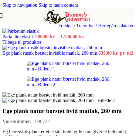
Skip to navigation
Skip to main content
Forside
/
Trægulve
/
Herregårdsplanker
Prisinterval:
Parketlim elastik
980,00
kr.
–
1.750,00
kr.
980,00 kr.
Tilbage til produkter
til
1.750,00 kr.
Ege plank rustik børstet invisible matlak, 260 mm
635,00
kr.
pr. m2
Ege plank natur børstet hvid matlak, 260 mm
Varenummer:
1090734
Eg herregårdsplank er et ekstra bredt gulv som giver et helt unikt,