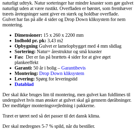
naturligt udtryk. Natur sorteringer har mindre knaster som gør gulvet
naturligt uden at være rustikt. Overfladen er børstet, som fremhæver
træets åretegninger samt giver en stærk og holdbar overflade.
Gulvet har fas på alle 4 sider og Drop Down kliksystem for nem
montering.
Dimensioner:
15 x 260 x 2200 mm
Indhold pr. pk:
3,43 m2
Opbygning
Gulvet er lamelopbygget med 4 mm slidlag
Sortering:
Natur= årestruktur og små knaster
Fas:
Der er fas på brættets 4 sider for at give øget
plankeeffekt
Garanti:
50 år i bolig –
Garantibevis
Montering:
Drop Down kliksystem
Levering:
Spørg for leveringstid
Datablad
Der skal ikke bruges lim til montering, men gulvet kan fuldlimes til
undergulvet hvis man ønsker at gulvet skal gå gennem døråbninger.
Der medfølger monteringsvejledning i pakkerne.
Træet er tørret ned så det passer til det dansk klima.
Der skal medregnes 5-7 % spild, når du bestiller.