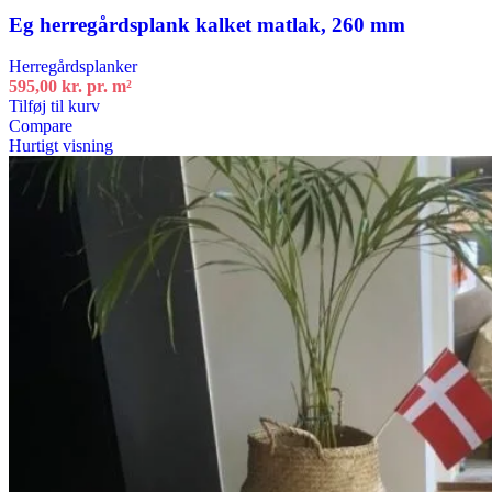
Eg herregårdsplank kalket matlak, 260 mm
Herregårdsplanker
595,00
kr.
pr. m²
Tilføj til kurv
Compare
Hurtigt visning