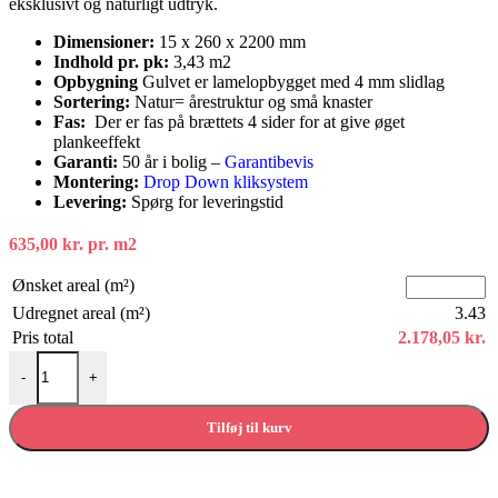
eksklusivt og naturligt udtryk.
Dimensioner:
15 x 260 x 2200 mm
Indhold pr. pk:
3,43 m2
Opbygning
Gulvet er lamelopbygget med 4 mm slidlag
Sortering:
Natur= årestruktur og små knaster
Fas:
Der er fas på brættets 4 sider for at give øget
plankeeffekt
Garanti:
50 år i bolig –
Garantibevis
Montering:
Drop Down kliksystem
Levering:
Spørg for leveringstid
635,00
kr.
pr. m2
Ønsket areal (m²)
Udregnet areal (m²)
3.43
Pris total
2.178,05
kr.
Ege plank natur børstet hvid matlak, 260 mm antal
-
+
Tilføj til kurv