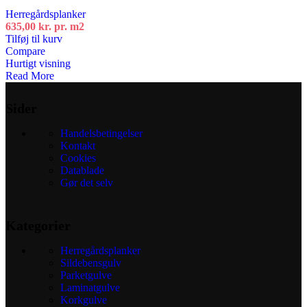
Herregårdsplanker
635,00
kr.
pr. m2
Tilføj til kurv
Compare
Hurtigt visning
Read More
Sider
Handelsbetingelser
Kontakt
Cookies
Datablade
Gør det selv
Kategorier
Herregårdsplanker
Sildebensgulv
Parketgulve
Laminatgulve
Korkgulve