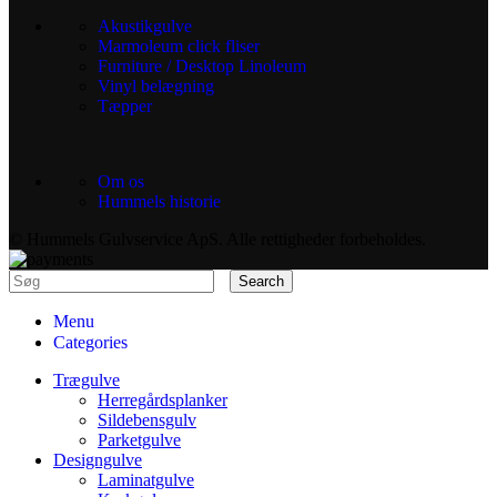
Akustikgulve
Marmoleum click fliser
Furniture / Desktop Linoleum
Vinyl belægning
Tæpper
Om os
Hummels historie
© Hummels Gulvservice ApS. Alle rettigheder forbeholdes.
Search
Menu
Categories
Trægulve
Herregårdsplanker
Sildebensgulv
Parketgulve
Designgulve
Laminatgulve