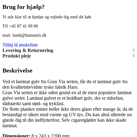
Brug for hjælp?
Vi står klar til at hjælpe og vejlede dig med dit køb.
Tlf +45 87 41 09 00
mail: butik@hummels.dk
Tilføj til ønskeliste
Levering & Returnering
Produkt pleje
Beskrivelse
Ved et laminat gulv fra Gran Via serien, får du et laminat gulv fra
den kvalitetsbevidste tyske fabrik Haro.
Gran Via serien er ikke uden grund en af de mest populære laminat
gulve serier. Laminat gulvet er et holdbart gulv, der er ridsefast,
slidstærkt samt stød- og trykfast.
De flotte planker mister heller ikke deres glans efter mange år, da de
bestandigt er sikret mod varme og UV-lys. Du kan altså allerede nu
glæde dig til din indflytterfest. Selv cigaretgløder kan ikke skade
laminat.
Dimensioner:
8 x 243 x 2200 mm