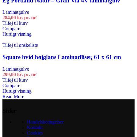
Eg Portland Natur – Gran Via 4V laminatgulv
Laminatgulve
284,00
kr.
pr. m²
Tilføj til kurv
Compare
Hurtigt visning
Tilføj til ønskeliste
Square hvid højglans Laminatfliser, 61 x 61 cm
Laminatgulve
299,00
kr.
pr. m²
Tilføj til kurv
Compare
Hurtigt visning
Read More
Sider
Handelsbetingelser
Kontakt
Cookies