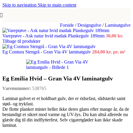
Skip to navigation
Skip to main content
Forside
/
Designgulve
/
Laminatgulve
Vareprøve - Ask natur hvid matlak Plankegulv 189mm
30,00
kr.
Tilbage til produkter
Eg Contura Stengrå - Gran Via 4V laminatgulv
284,00
kr.
pr. m²
Eg Emilia Hvid – Gran Via 4V laminatgulv
Varenummer:
538765
Laminat gulvet er et holdbart gulv, der er ridsefast, slidstærkt samt
stød- og trykfast.
De flotte planker mister heller ikke deres glans efter mange år, da de
bestandigt er sikret mod varme og UV-lys. Du kan altså allerede nu
glæde dig til din indflytterfest. Selv cigaretgløder kan ikke skade
laminat.