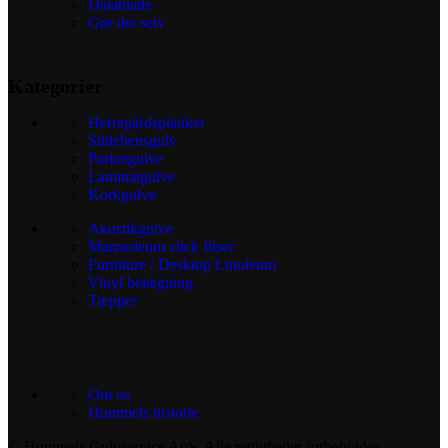
Datablade
Gør det selv
Kategorier
Herregårdsplanker
Sildebensgulv
Parketgulve
Laminatgulve
Korkgulve
Akustikgulve
Marmoleum click fliser
Furniture / Desktop Linoleum
Vinyl belægning
Tæpper
Om os
Hummels historie
© Hummels Gulvservice ApS. Alle rettigheder forbeholdes.