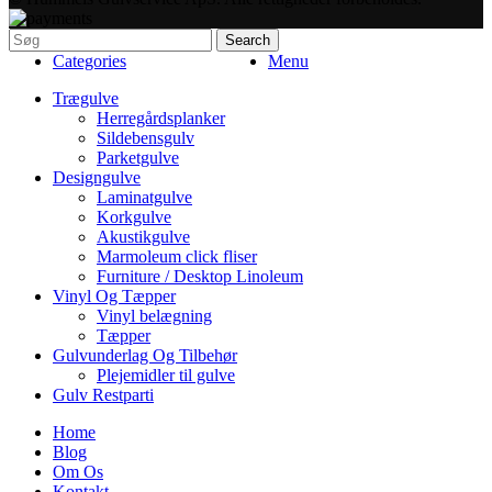
Search
Categories
Menu
Trægulve
Herregårdsplanker
Sildebensgulv
Parketgulve
Designgulve
Laminatgulve
Korkgulve
Akustikgulve
Marmoleum click fliser
Furniture / Desktop Linoleum
Vinyl Og Tæpper
Vinyl belægning
Tæpper
Gulvunderlag Og Tilbehør
Plejemidler til gulve
Gulv Restparti
Home
Blog
Om Os
Kontakt