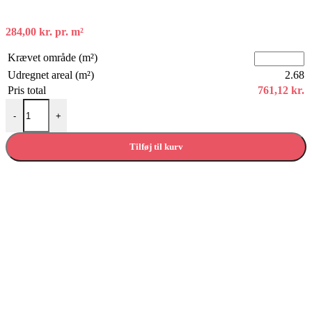
284,00
kr.
pr. m²
Krævet område (m²)
Udregnet areal (m²)
2.68
Pris total
761,12
kr.
Eg Emilia Hvid - Gran Via 4V laminatgulv antal
-
+
Tilføj til kurv