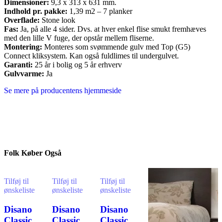
Dimensioner:
9,3 x 313 x 631 mm.
Indhold pr. pakke:
1,39 m2 – 7 planker
Overflade:
Stone look
Fas:
Ja, på alle 4 sider. Dvs. at hver enkel flise smukt fremhæves
med den lille V fuge, der opstår mellem fliserne.
Montering:
Monteres som svømmende gulv med Top (G5)
Connect kliksystem. Kan også fuldlimes til undergulvet.
Garanti:
25 år i bolig og 5 år erhverv
Gulvvarme:
Ja
Se mere på producentens hjemmeside
Folk Køber Også
Tilføj til
Tilføj til
Tilføj til
ønskeliste
ønskeliste
ønskeliste
Disano
Disano
Disano
Classic
Classic
Classic