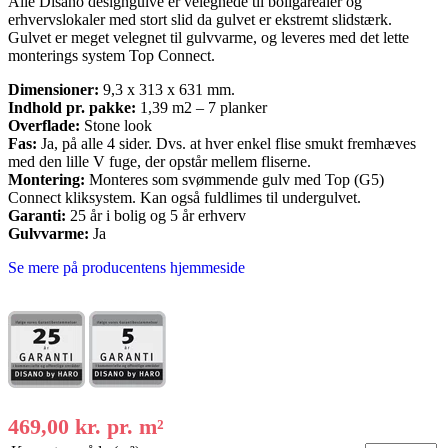
Alle Disano designgulve er velegnede til boligarealer og
erhvervslokaler med stort slid da gulvet er ekstremt slidstærk.
Gulvet er meget velegnet til gulvvarme, og leveres med det lette
monterings system Top Connect.
Dimensioner:
9,3 x 313 x 631 mm.
Indhold pr. pakke:
1,39 m2 – 7 planker
Overflade:
Stone look
Fas:
Ja, på alle 4 sider. Dvs. at hver enkel flise smukt fremhæves
med den lille V fuge, der opstår mellem fliserne.
Montering:
Monteres som svømmende gulv med Top (G5)
Connect kliksystem. Kan også fuldlimes til undergulvet.
Garanti:
25 år i bolig og 5 år erhverv
Gulvvarme:
Ja
Se mere på producentens hjemmeside
469,00
kr.
pr. m²