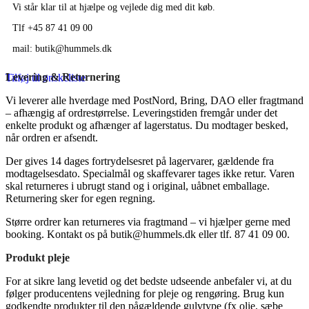
Vi står klar til at hjælpe og vejlede dig med dit køb.
Tlf +45 87 41 09 00
mail: butik@hummels.dk
Levering & Returnering
Tilføj til ønskeliste
Vi leverer alle hverdage med PostNord, Bring, DAO eller fragtmand
– afhængig af ordrestørrelse. Leveringstiden fremgår under det
enkelte produkt og afhænger af lagerstatus. Du modtager besked,
når ordren er afsendt.
Der gives 14 dages fortrydelsesret på lagervarer, gældende fra
modtagelsesdato. Specialmål og skaffevarer tages ikke retur. Varen
skal returneres i ubrugt stand og i original, uåbnet emballage.
Returnering sker for egen regning.
Større ordrer kan returneres via fragtmand – vi hjælper gerne med
booking. Kontakt os på
butik@hummels.dk
eller tlf. 87 41 09 00.
Produkt pleje
For at sikre lang levetid og det bedste udseende anbefaler vi, at du
følger producentens vejledning for pleje og rengøring. Brug kun
godkendte produkter til den pågældende gulvtype (fx olie, sæbe