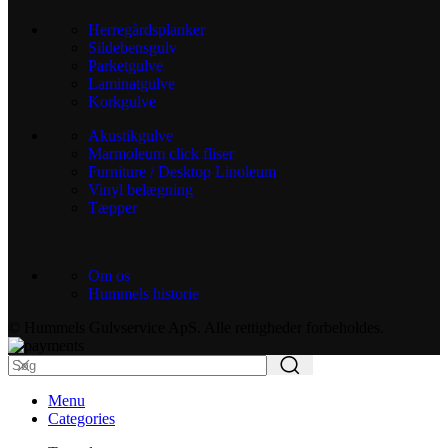
Herregårdsplanker
Sildebensgulv
Parketgulve
Laminatgulve
Korkgulve
Akustikgulve
Marmoleum click fliser
Furniture / Desktop Linoleum
Vinyl belægning
Tæpper
Om os
Hummels historie
© Hummels Gulvservice ApS. Alle rettigheder forbeholdes.
Menu
Categories