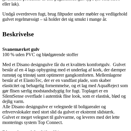
eller lak).
Undgå overdreven fugt, brug filtpuder under møbler og vedligehold
gulvet regelmæssigt – så holder det sig smukt i mange år.
Beskrivelse
Svanemærket gulv
100 % uden PVC og blødgørende stoffer
Med et Disano designgulve får du et kvalitets komfortgulv. Gulvet
består af en 4 lags opbygning med et underlag af kork, der dæmper
rumstøj og trinstøj samt optimerer gangkomforten. Mellemlagene
består af et ElastoTec, der er en vandfast plade, som skaber
elasticitet og behagelig fornemmelse, og et lag med AquaReject som
gør flisen særlig modstandsdygtig for fugt. Toplaget er en
SilentSense overflade i autentisk flise look, som er elastisk, blød og
dejlig varm.
Alle Disano designgulve er velegnede til boligarealer og
erhvervslokaler med stort slid da gulvet er ekstremt slidstærk.
Gulvet er meget velegnet til gulvvarme, og leveres med det lette
monterings system Top Connect.