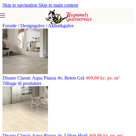
Skip to navigation
Skip to main content
Forside
/
Designgulve
/
Akustikgulve
Disano Classic Aqua Piazza 4v, Beton Grå
469,00
kr.
pr. m²
Tilbage til produkter
Disano Classic Aqua Piazza 4v, Urban Hvid
469,00
kr.
pr. m²