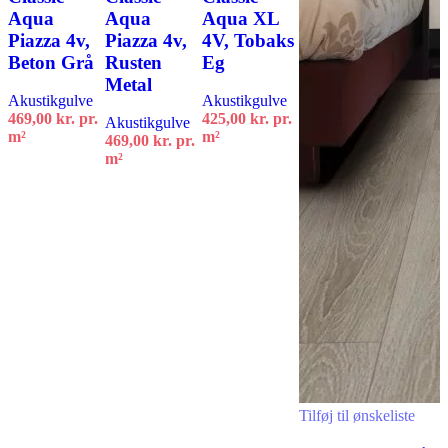
Aqua
Aqua
Aqua XL
Piazza 4v,
Piazza 4v,
4V, Tobaks
Beton Grå
Rusten
Eg
Metal
Akustikgulve
Akustikgulve
469,00
kr.
pr.
425,00
kr.
pr.
Akustikgulve
m²
m²
469,00
kr.
pr.
m²
Tilføj til kurv
Tilføj til kurv
Tilføj til kurv
Tilføj til ønskeliste