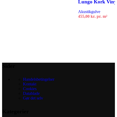
Lungo Kork Vinyl
Akustikgulve
455,00
kr.
pr. m²
Tilføj til kurv
Sider
Handelsbetingelser
Kontakt
Cookies
Datablade
Gør det selv
Kategorier