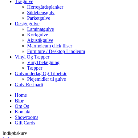
Trægulve
Herregårdsplanker
Sildebensgulv
Parketgulve
Designgulve
Laminatgulve
Korkgulve
Akustikgulve
Marmoleum click fliser
Furniture / Desktop Linoleum
Vinyl Og Tæpper
Vinyl belægning
Tæpper
Gulvunderlag Og Tilbehør
Plejemidler til gulve
Gulv Restparti
Home
Blog
Om Os
Kontakt
Showrooms
Gift Cards
Indkøbskurv