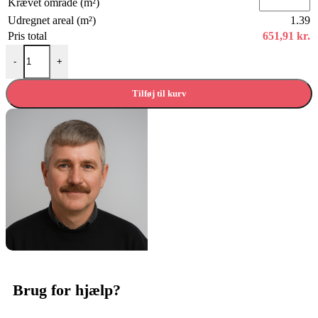
Krævet område (m²)
Udregnet areal (m²)
1.39
Pris total
651,91
kr.
Disano Classic Aqua Piazza 4v, Industriel Grå antal
-
+
Tilføj til kurv
Brug for hjælp?