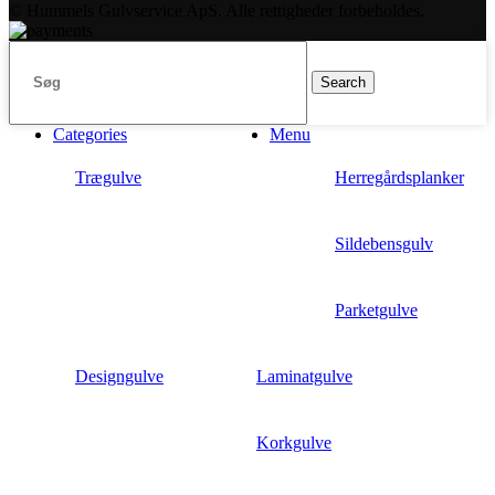
© Hummels Gulvservice ApS. Alle rettigheder forbeholdes.
Search
Categories
Menu
Trægulve
Herregårdsplanker
Sildebensgulv
Parketgulve
Designgulve
Laminatgulve
Korkgulve