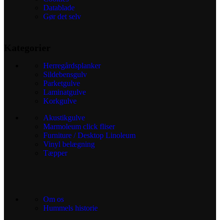
Datablade
Gør det selv
Kategorier
Herregårdsplanker
Sildebensgulv
Parketgulve
Laminatgulve
Korkgulve
Akustikgulve
Marmoleum click fliser
Furniture / Desktop Linoleum
Vinyl belægning
Tæpper
Om os
Hummels historie