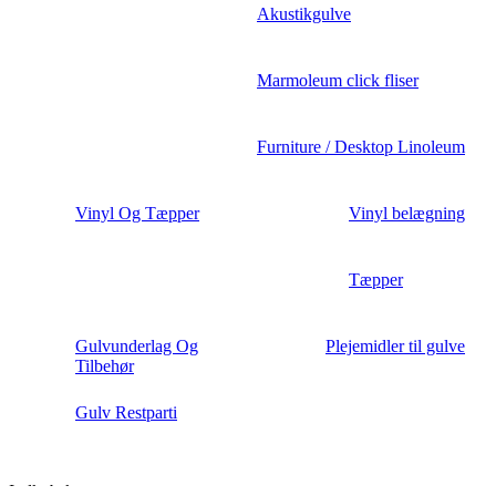
Akustikgulve
Marmoleum click fliser
Furniture / Desktop Linoleum
Vinyl Og Tæpper
Vinyl belægning
Tæpper
Gulvunderlag Og
Plejemidler til gulve
Tilbehør
Gulv Restparti
Indkøbskurv