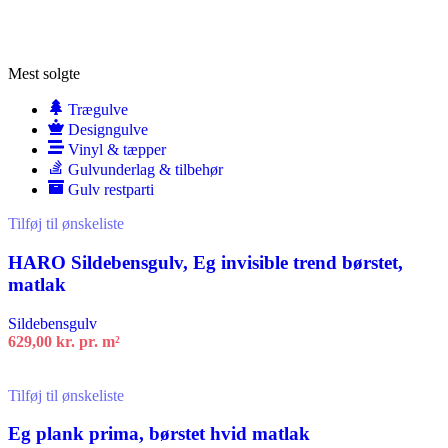
Mest solgte
Trægulve
Designgulve
Vinyl & tæpper
Gulvunderlag & tilbehør
Gulv restparti
Tilføj til ønskeliste
HARO Sildebensgulv, Eg invisible trend børstet,
matlak
Sildebensgulv
629,00
kr.
pr. m²
Tilføj til kurv
Tilføj til ønskeliste
Eg plank prima, børstet hvid matlak