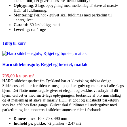
mellemrum, det giver et ensartet helhedsindtryk.
Opbygning
: 2 lags opbygning med mellemlag af stave af massiv
HDF til fuldlimning.
Montering
: Fer/not - gulvet skal fuldlimes med parketlim til
undergulvet.
Garanti:
30 års boliggaranti.
Levering:
ca. 1 uge
Tilføj til kurv
Haro sildebensgulv, Røget eg børstet, matlak
795,00
kr.
pr. m²
HARO sildebensparket fra Tyskland har et klassisk og tidsløs design.
Sildebensparket er for tiden et meget populært gulv og monteres i alle slags
hjem. Det flotte mønstergulv giver et elegant og eksklusivt udtryk til dit
hjem. Gulvet er med sin 2-lags opbygningen, bestående af 3,5 mm slidlag
og et mellemlag af stave af massiv HDF, et godt og slidstærkt parketgulv
som kan afslibes flere gange. Gulvet skal fuldlimes til undergulvet med
parketlim og kan monteres i sildebensmønster eller i forbandt.
Dimensioner
: 10 x 70 x 490 mm.
Indhold pr. pakke:
72 planker - 2,47 m2