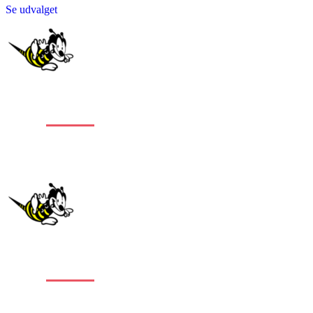
Se udvalget
Stort
udvalg
af
alle typer gulve
Stort
udvalg
af
alle typer gulve