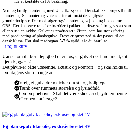
idé at kontakte os før bestilling.
Nem og hurtig montering med Uniclikc-system. Der skal ikke bruges lim til
montering. Se monteringsvideoen for at forstå de vigtigste
grundprincipper. Der medfølger også monteringsvejledning i pakkerne.
OBS! Der kan være to halve brædder i pakkerne, disse skal bruges som start
eller slut i en række. Gulvet er produceret i Østen, som har stor erfaring
med producering af plankegulve. Træet er tørret ned så det passer til det
dansk klima. Der skal medregnes 5-7 % spild, når du bestiller.
Tilføj til kurv
Uanset om du bor i lejlighed eller hus, er gulvet det fundament, dit
hjem bygger på.
Det påvirker både udseende, akustik og komfort – og skal holde til
hverdagens slid i mange år.
Vælg et gulv, der matcher din stil og boligtype
Tænk over rummets størrelse og lysindfald
Overvej behovet: Skal det være slidstærkt, lyddæmpende
eller nemt at lægge?
Eg plankegulv klar olie, exklusiv børstet 4V