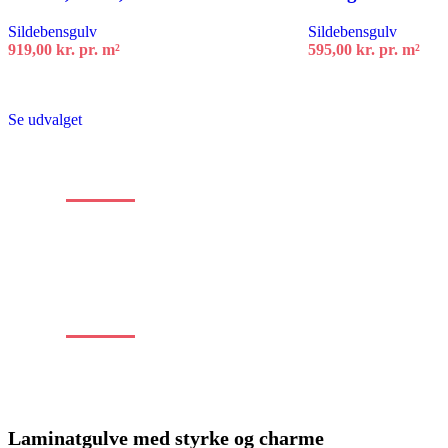
Sildebensgulv
Sildebensgulv
919,00
kr.
pr. m²
595,00
kr.
pr. m²
Tilføj til kurv
Tilføj til kurv
Se udvalget
Stort
udvalg
af
alle typer gulve
Stort
udvalg
af
alle typer gulve
Laminatgulve med styrke og charme