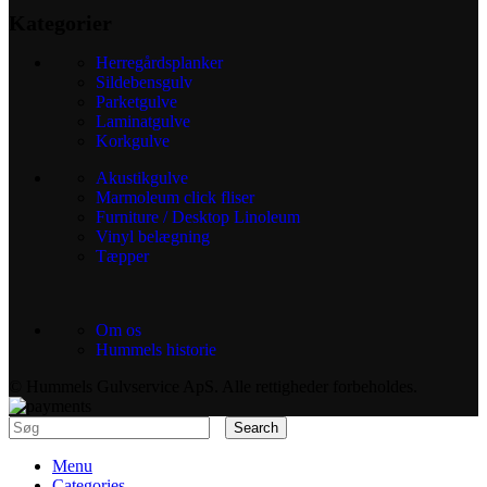
Kategorier
Herregårdsplanker
Sildebensgulv
Parketgulve
Laminatgulve
Korkgulve
Akustikgulve
Marmoleum click fliser
Furniture / Desktop Linoleum
Vinyl belægning
Tæpper
Om os
Hummels historie
© Hummels Gulvservice ApS. Alle rettigheder forbeholdes.
Search
Menu
Categories