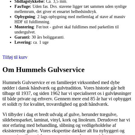
Slidlagstykkelse:
Ca. 3,5 mm.
Fas/fuge:
Uden fas. Dvs. stavene ligger tæt sammen uden synlige
mellemrum, det giver et ensartet helhedsindtryk.
Opbygning
: 2 lags opbygning med mellemlag af stave af massiv
HDF til fuldlimning.
Montering
: Fer/not - gulvet skal fuldlimes med parketlim til
undergulvet.
Garanti:
30 års boliggaranti.
Levering:
ca. 1 uge
Tilføj til kurv
Om Hummels Gulvservice
Hummels Gulvservice er en familieejet virksomhed med dybe
rødder i dansk håndværk og gulvtradition. Vores historie går helt
tilbage til 1937, og siden 1962 har vi specialiseret os i gulvløsninger
til både private og erhverv. Gennem mere end 85 år har vi opbygget
et solidt ry for kvalitet, troværdighed og godt håndværk.
Vi tilbyder i dag et bredt udvalg af gulve, herunder trægulve,
sildebensparket, laminat, vinyl, kork og linoleum. Derudover har vi
stor erfaring med behandling, slibning og vedligeholdelse af
eksisterende gulve. Vores ekspertise dækker alt fra nybyggeri og