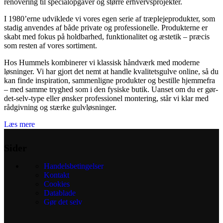
renovering til specialopgaver og større erhvervsprojekter.
I 1980’erne udviklede vi vores egen serie af træplejeprodukter, som
stadig anvendes af både private og professionelle. Produkterne er
skabt med fokus på holdbarhed, funktionalitet og æstetik – præcis
som resten af vores sortiment.
Hos Hummels kombinerer vi klassisk håndværk med moderne
løsninger. Vi har gjort det nemt at handle kvalitetsgulve online, så du
kan finde inspiration, sammenligne produkter og bestille hjemmefra
– med samme tryghed som i den fysiske butik. Uanset om du er gør-
det-selv-type eller ønsker professionel montering, står vi klar med
rådgivning og stærke gulvløsninger.
Læs mere
Sider
Handelsbetingelser
Kontakt
Cookies
Datablade
Gør det selv