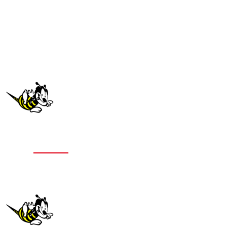
Stort
udvalg
af
alle typer gulve