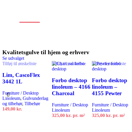
Stort
udvalg
af
alle typer gulve
Kvalitetsgulve til hjem og erhverv
Se udvalget
Tilføj til ønskeliste
Tilføj til ønskeliste
Tilføj til ønskeliste
Lim, CascoFlex
Forbo desktop
Forbo desktop
3442 1L
linoleum – 4166
linoleum –
Charcoal
4155 Pewter
Furniture / Desktop
Linoleum
,
Gulvunderlag
og tilbehør
,
Tilbehør
Furniture / Desktop
Furniture / Desktop
149,00
kr.
Linoleum
Linoleum
325,00
kr.
pr. m²
325,00
kr.
pr. m²
Tilføj til kurv
Tilføj til kurv
Tilføj til kurv