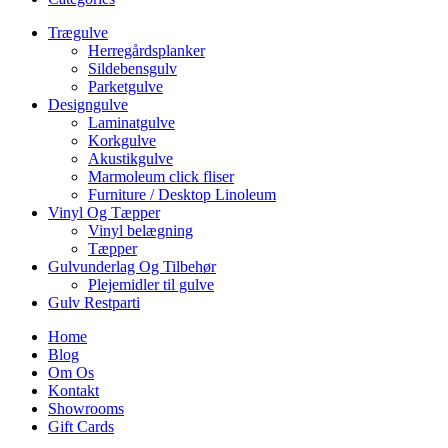
Trægulve
Herregårdsplanker
Sildebensgulv
Parketgulve
Designgulve
Laminatgulve
Korkgulve
Akustikgulve
Marmoleum click fliser
Furniture / Desktop Linoleum
Vinyl Og Tæpper
Vinyl belægning
Tæpper
Gulvunderlag Og Tilbehør
Plejemidler til gulve
Gulv Restparti
Home
Blog
Om Os
Kontakt
Showrooms
Gift Cards