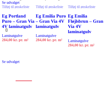
Se udvalget
Tilføj til ønskeliste
Tilføj til ønskeliste
Tilføj til ønskeliste
Eg Portland
Eg Emilia Puro
Eg Emilia
Puro – Gran Via
– Gran Via 4V
Fløjlsbrun – Gran
4V laminatgulv
laminatgulv
Via 4V
laminatgulv
Laminatgulve
Laminatgulve
284,00
kr.
pr. m²
284,00
kr.
pr. m²
Laminatgulve
284,00
kr.
pr. m²
Tilføj til kurv
Tilføj til kurv
Tilføj til kurv
Se udvalget
Stort
udvalg
af
alle typer gulve