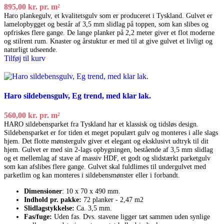
895,00
kr.
pr. m²
Haro plankegulv, et kvalitetsgulv som er produceret i Tyskland. Gulvet er
lamelopbygget og består af 3,5 mm slidlag på toppen, som kan slibes og
opfriskes flere gange. De lange planker på 2,2 meter giver et flot moderne
og stilrent rum. Knaster og årstuktur er med til at give gulvet et livligt og
naturligt udseende.
Tilføj til kurv
Haro sildebensgulv, Eg trend, med klar lak.
560,00
kr.
pr. m²
HARO sildebensparket fra Tyskland har et klassisk og tidsløs design.
Sildebensparket er for tiden et meget populært gulv og monteres i alle slags
hjem. Det flotte mønstergulv giver et elegant og eksklusivt udtryk til dit
hjem. Gulvet er med sin 2-lags opbygningen, bestående af 3,5 mm slidlag
og et mellemlag af stave af massiv HDF, et godt og slidstærkt parketgulv
som kan afslibes flere gange. Gulvet skal fuldlimes til undergulvet med
parketlim og kan monteres i sildebensmønster eller i forbandt.
Dimensioner
: 10 x 70 x 490 mm.
Indhold pr. pakke:
72 planker - 2,47 m2
Slidlagstykkelse:
Ca. 3,5 mm.
Fas/fuge:
Uden fas. Dvs. stavene ligger tæt sammen uden synlige