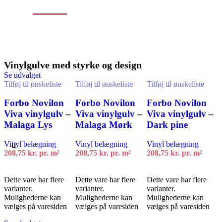
Stort
udvalg
af
alle typer gulve
Vinylgulve med styrke og design
Se udvalget
Tilføj til ønskeliste
Tilføj til ønskeliste
Tilføj til ønskeliste
Forbo Novilon
Forbo Novilon
Forbo Novilon
Viva vinylgulv –
Viva vinylgulv –
Viva vinylgulv –
Malaga Lys
Malaga Mørk
Dark pine
Vinyl belægning
Vinyl belægning
Vinyl belægning
208,75 kr.
pr. m²
208,75 kr.
pr. m²
208,75 kr.
pr. m²
Vælg muligheder
Vælg muligheder
Vælg muligheder
Dette vare har flere
Dette vare har flere
Dette vare har flere
varianter.
varianter.
varianter.
Mulighederne kan
Mulighederne kan
Mulighederne kan
vælges på varesiden
vælges på varesiden
vælges på varesiden