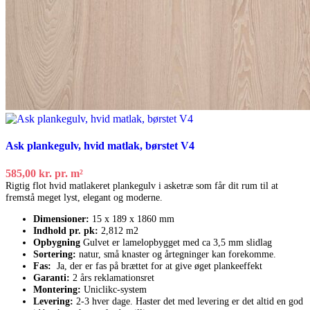
Ask plankegulv, hvid matlak, børstet V4
585,00
kr.
pr. m²
Rigtig flot hvid matlakeret plankegulv i asketræ som får dit rum til at
fremstå meget lyst, elegant og moderne.
Dimensioner:
15 x 189 x 1860 mm
Indhold pr. pk:
2,812 m2
Opbygning
Gulvet er lamelopbygget med ca 3,5 mm slidlag
Sortering:
natur, små knaster og årtegninger kan forekomme.
Fas:
Ja, der er fas på brættet for at give øget plankeeffekt
Garanti:
2 års reklamationsret
Montering:
Uniclikc-system
Levering:
2-3 hver dage. Haster det med levering er det altid en god