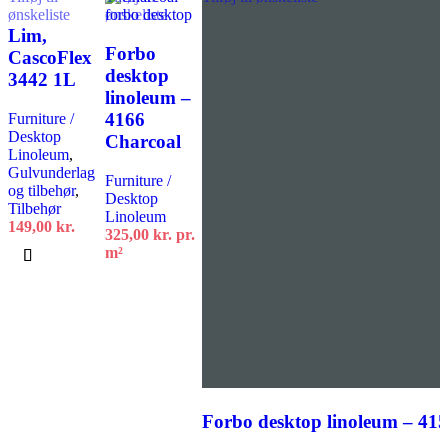
ønskeliste
ønskeliste
Lim,
Forbo
CascoFlex
desktop
3442 1L
linoleum –
4166
Furniture /
Desktop
Charcoal
Linoleum
,
Gulvunderlag
Furniture /
og tilbehør
,
Desktop
Tilbehør
Linoleum
149,00
kr.
325,00
kr.
pr.
m²
Tilføj til kurv
Tilføj til kurv
Forbo desktop linoleum – 41